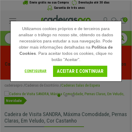
Envio grátis na sua Compra
Devolução até 30 dias
Garantia de três anos
0
Utilizamos cookies próprios e de terceiros para
analisar o tráfego no nosso site, obtendo os dados
necessários para estudar a sua navegação. Pode
obter mais informações detalhadas na
Política de
Cookies
. Para aceitar todos os cookies, clique no
botão "Aceitar".
Começam os Saldos de Verão em Cadeiraspro! Descontos 
ACEITAR E CONTINUAR
Exclusivos por Tempo Limitado - 
Ver Promoção
 -
CONFIGURAR
cadeiraspro
Cadeiras de Escritório
Cadeiras Salas de Espera
Novidade
Cadeira de Visita SANDRA, Máxima Comodidade, Pernas
Claras, Em Veludo, Cor Castanho