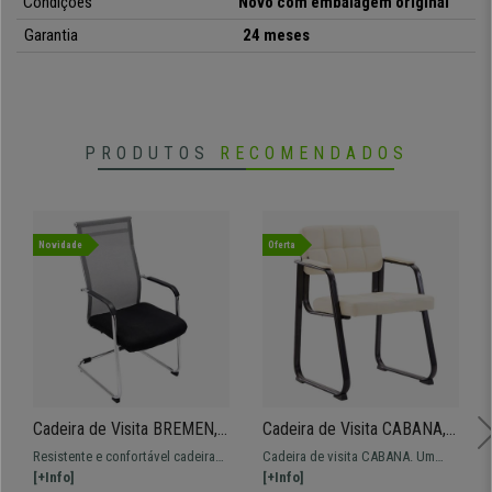
Condições
Novo com embalagem original
Garantia
24 meses
PRODUTOS
RECOMENDADOS
Novidade
Oferta
Cadeira de Visita BREMEN,
Cadeira de Visita CABANA,
Estrutura Metálica, Malha
Design Moderno, Em Pele,
Resistente e confortável cadeira
Cadeira de visita CABANA. Um
Respirável, Cor Preto e
Cor Creme
de visita BREMEN. Forrada em
[+Info]
modelo versátil e com resistente
[+Info]