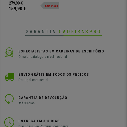
Cor Castanho
extra comodidade para o seu
279,90 €
Sem Stock
espaço.
159,90 €
GARANTIA
CADEIRASPRO
ESPECIALISTAS EM CADEIRAS DE ESCRITÓRIO
O maior catálogo a nível nacional
ENVIO GRÁTIS EM TODOS OS PEDIDOS
Portugal continental
GARANTIA DE DEVOLUÇÃO
Até 30 dias
ENTREGA EM 3-5 DIAS
Dias úteis. Em Portugal continental