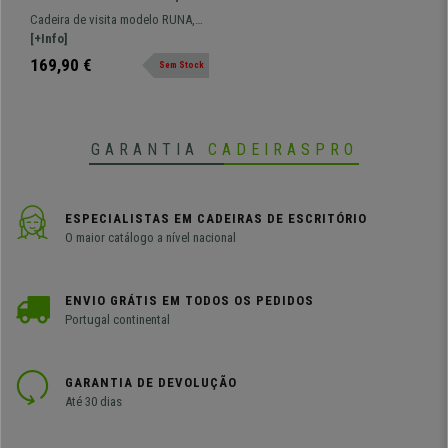
Estructura Metálica, Bom
Cadeira de visita modelo RUNA,
Acolchoado, Em Pele,
uma cadeira muito resistente
[+Info]
Castanho
adequada para uso de 4h/dia.
169,90 €
Sem Stock
GARANTIA
CADEIRASPRO
ESPECIALISTAS EM CADEIRAS DE ESCRITÓRIO
O maior catálogo a nível nacional
ENVIO GRÁTIS EM TODOS OS PEDIDOS
Portugal continental
GARANTIA DE DEVOLUÇÃO
Até 30 dias