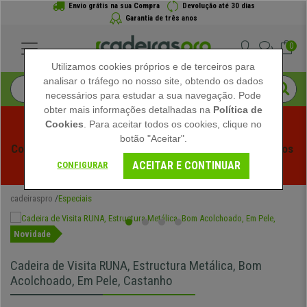
Envio grátis na sua Compra
Devolução até 30 dias
Garantia de três anos
0
Utilizamos cookies próprios e de terceiros para
analisar o tráfego no nosso site, obtendo os dados
necessários para estudar a sua navegação. Pode
obter mais informações detalhadas na
Política de
Cookies
. Para aceitar todos os cookies, clique no
botão "Aceitar".
Começam os Saldos de Verão em Cadeiraspro! Descontos 
ACEITAR E CONTINUAR
Exclusivos por Tempo Limitado - 
Ver Promoção
 -
CONFIGURAR
cadeiraspro
Especiais
Novidade
Cadeira de Visita RUNA, Estructura Metálica, Bom
Acolchoado, Em Pele, Castanho