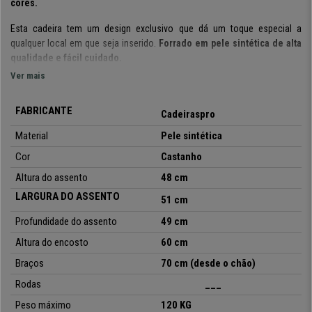
cores.
Esta cadeira tem um design exclusivo que dá um toque especial a
qualquer local em que seja inserido.
Forrado em pele sintética de alta
qualidade e fácil cuidado.
Ver mais
Como vísivel através das fotos, os acabamentos são excelentes,
apoia braços em pele acolchoados, e base cromada resistente.
FABRICANTE
Cadeiraspro
No
CadeirasPro, o envio é gratuito
e pode contar com
garantia de 24
Material
Pele sintética
meses.
Não duvide e
compre com especialistas!
Cor
Castanho
Altura do assento
48 cm
•
Apoia braços metálicos
LARGURA DO ASSENTO
51 cm
• Forrado em pele sintética
•
Resistência extra
Profundidade do assento
49 cm
• 4 H de uso diário
Altura do encosto
60 cm
•
Estrutura metálica
Braços
70 cm (desde o chão)
Rodas
___
Peso máximo
120 KG