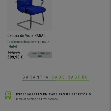
Cadeira de Visita RABAT
PANO, Encosto Médio,
Excelente cadeira de visita RABAT
Fabrico de Qualidade, Azul
PANO, Encosto médio, ideal para
[+Info]
escritório e salas de espera.
659,90 €
Envio GRÁTIS (3-5
399,90 €
dias)
GARANTIA
CADEIRASPRO
ESPECIALISTAS EM CADEIRAS DE ESCRITÓRIO
O maior catálogo a nível nacional