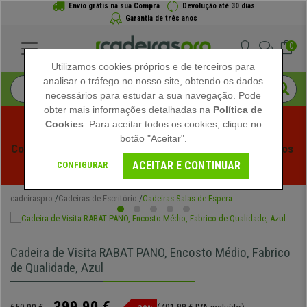
Envio grátis na sua Compra
Devolução até 30 dias
Garantia de três anos
0
Utilizamos cookies próprios e de terceiros para
analisar o tráfego no nosso site, obtendo os dados
necessários para estudar a sua navegação. Pode
obter mais informações detalhadas na
Política de
Cookies
. Para aceitar todos os cookies, clique no
botão "Aceitar".
Começam os Saldos de Verão em Cadeiraspro! Descontos 
ACEITAR E CONTINUAR
Exclusivos por Tempo Limitado - 
Ver Promoção
 -
CONFIGURAR
cadeiraspro
Cadeiras de Escritório
Cadeiras Salas de Espera
Cadeira de Visita RABAT PANO, Encosto Médio, Fabrico
de Qualidade, Azul