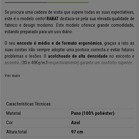
Se procura uma cadeira de visita que supere todas as suas expectativas,
este é o modelo certo!
RABAT
destaca-se pela sua elevada qualidade de
fabrico e design moderno. Este modelo oferece grande comodidade,
estando preparado para um uso diário.
O seu
encosto é médio e de formato ergonómico
, graças a isto as
suas costas irão sempre adoptar uma postura correcta e evitar futuros
problemas e lesões. O
acolchoado de alta densidade
no encosto e
assento, (
30 e 40Kg/m3
respectivamente) garante um conforto superior.
Está
forrado em pano resistente
. Um material
cuidadosamente
Ver mais
selecionado para ser durável e de fácil manutenção e limpeza
. Uma
característica muito importante quando pensa em adquirir um producto
para um uso diário.
Características Técnicas:
Os
apoia braços
são fabricados em aço cromado, estando
acolchoados
e forrados na sua parte superior para que, além de uma
Material
Pano (100% poliéster)
aparência elegante, permitam conforto e transmitir elegância. A
base é
Cor
Azul
metálica
, extremamente sólida e estável.
Altura total
97 cm
Falamos de uma cadeira de visita que se destaca em todos os