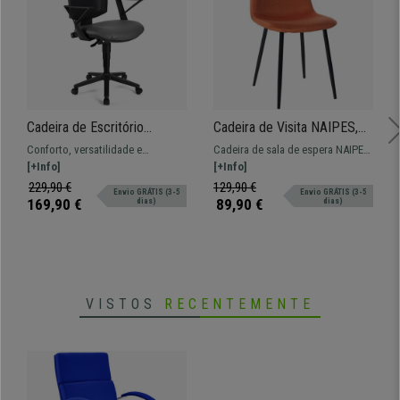
Cadeira de Escritório
Cadeira de Visita NAIPES,
PANDORA PELE, Encosto
Estructura Metálica, Em
Conforto, versatilidade e
Cadeira de sala de espera NAIPES,
Ajustável em Malha, Bom
Tecido, Cor Laranja
amplitude a um preço imbatível.
[+Info]
um modelo moderno ideal para
[+Info]
Acolchoado, Cinza
Este modelo oferece um equilíbrio
deixar as suas visitas
229,90 €
129,90 €
Envio GRÁTIS (3-5
Envio GRÁTIS (3-5
excelente para o seu dia a dia.
confortáveis!
169,90 €
89,90 €
dias)
dias)
Várias cores e materiais
disponíveis.
VISTOS
RECENTEMENTE