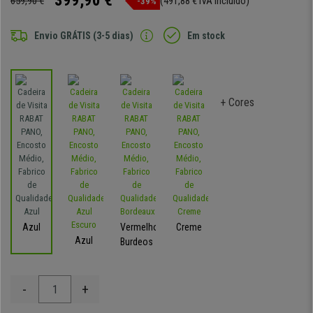
399,90 €
659,90 €
(491,88 € IVA incluído)
-39%
Envio GRÁTIS (3-5 dias)
Em stock
+ Cores
Azul
Vermelho-
Creme
Azul
Burdeos
-
+