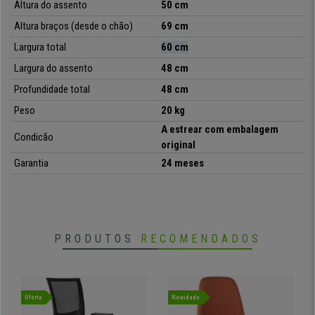
Altura do assento
50 cm
aspectos: ergonomia, conforto, qualidade dos materiais e design.
No
cadeirasPro
oferecemos este modelo a
um preço imbatível, envio
Altura braços (desde o chão)
69 cm
totalmente grátis e garantia de 24 meses.
Largura total
60 cm
Largura do assento
48 cm
Profundidade total
48 cm
•
Formato ergonómico
• Acholchoado de alta densidade
Peso
20 kg
•
Estructura metálica resistente
A estrear com embalagem
• Forrado em pano de qualidade
Condicão
original
Garantia
24 meses
PRODUTOS
RECOMENDADOS
Oferta
Novidade