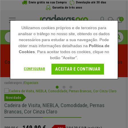
Envio grátis na sua Compra
Devolução até 30 dias
Garantia de três anos
0
Utilizamos cookies próprios e de terceiros para
analisar o tráfego no nosso site, obtendo os dados
necessários para estudar a sua navegação. Pode
obter mais informações detalhadas na
Política de
Cookies
. Para aceitar todos os cookies, clique no
botão "Aceitar".
Começam os Saldos de Verão em Cadeiraspro! Descontos 
ACEITAR E CONTINUAR
Exclusivos por Tempo Limitado - 
Ver Promoção
 -
CONFIGURAR
cadeiraspro
Especiais
Novidade
Cadeira de Visita, NIEBLA, Comodidade, Pernas
Brancas, Cor Cinza Claro