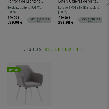
Poltrona de Escritório
Lote 5 Cadeiras de Visita
RABAT, Encosto Alto,
MOBY BASE, Confortável e
Excelente poltrona RABAT,
Lote de 5 MOBY BASE, modelo é
Mecanismo de Balanço, Em
Prática, Pernas Cinza, Cor
Encosto Alto, em pele, ideal para
[+Info]
adequado para salas de espera
[+Info]
Pele, Castanho
Cinzento
escritório com avançadas
ou conferências. Disponível em
849,90 €
339,90 €
Envio GRÁTIS (3-5
Envio GRÁTIS (3-5
funcionalidades.
várias cores.
539,90 €
239,90 €
dias)
dias)
VISTOS
RECENTEMENTE
Novidade