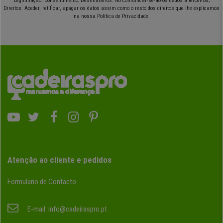
Legitimação: Consentimento; Destinatários: No comunicar-se-ão os dados a terceiros;
Direitos: Aceder, retificar, apagar os datos assim como o resto dos direitos que lhe explicamos
na nossa Política de Privacidade.
Atenção ao cliente e pedidos
Formulario de Contacto
E-mail:
info@cadeiraspro.pt