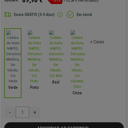
89,90 €
129,90 €
(110,58 € IVA incluído)
-31%
Envio GRÁTIS (3-5 dias)
Em stock
+ Cores
Azul
Verde
Preto
Cinza
-
+