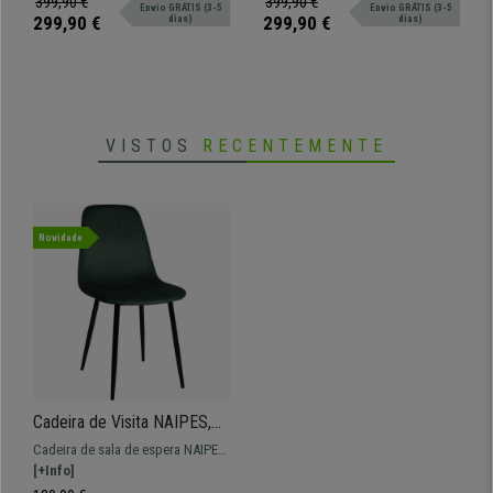
399,90 €
399,90 €
Envio GRÁTIS (3-5
Envio GRÁTIS (3-5
pele. Muito resistente, grande
acolchoados.
299,90 €
299,90 €
dias)
dias)
comodidade. Disponível em várias
cores.
VISTOS
RECENTEMENTE
Novidade
Cadeira de Visita NAIPES,
Estructura Metálica, Em
Cadeira de sala de espera NAIPES,
Veludo, Cor Verde
um modelo moderno ideal para
[+Info]
deixar as suas visitas