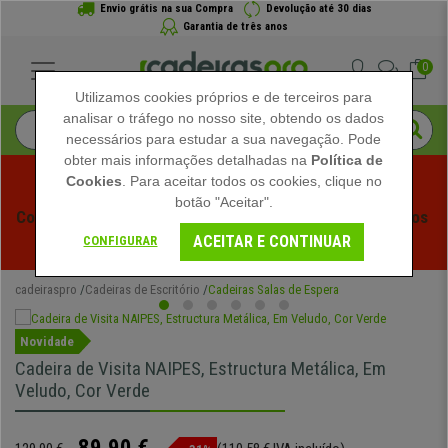
Envio grátis na sua Compra
Devolução até 30 dias
Garantia de três anos
0
Utilizamos cookies próprios e de terceiros para
analisar o tráfego no nosso site, obtendo os dados
necessários para estudar a sua navegação. Pode
obter mais informações detalhadas na
Política de
Cookies
. Para aceitar todos os cookies, clique no
botão "Aceitar".
Começam os Saldos de Verão em Cadeiraspro! Descontos 
ACEITAR E CONTINUAR
Exclusivos por Tempo Limitado - 
Ver Promoção
 -
CONFIGURAR
cadeiraspro
Cadeiras de Escritório
Cadeiras Salas de Espera
Novidade
Cadeira de Visita NAIPES, Estructura Metálica, Em
Veludo, Cor Verde