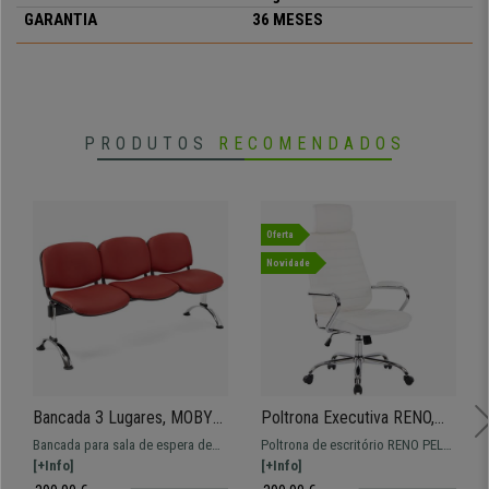
GARANTIA
36 MESES
PRODUTOS
RECOMENDADOS
Oferta
Novidade
Bancada 3 Lugares, MOBY
Poltrona Executiva RENO,
PELE, Estructura Metálica,
Pele Verdadeira, Estrutura
Bancada para sala de espera de
Poltrona de escritório RENO PELE
Grande Acolchoado, Cor
Metálica, Cor Branco
158x50 cm com estructura
[+Info]
VERDADEIRA. Estrutura metálica,
[+Info]
Vermelho
metálica e assentos forrados em
com assento e encosto