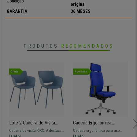
Condição
original
GARANTIA
36 MESES
PRODUTOS
RECOMENDADOS
Oferta
Novidade
Lote 2 Cadeira de Visita
Cadeira Ergonómica
RIKO Simples e Funcional,
MARVEL, em Pano Azul,
Cadeira de visita RIKO. A destacar
Cadeira ergonómica para uso
Apoio de Braços Integrados,
com Base Metálica, Apoio
o seu design simples, empillhável
[+Info]
profissional com encosto
[+Info]