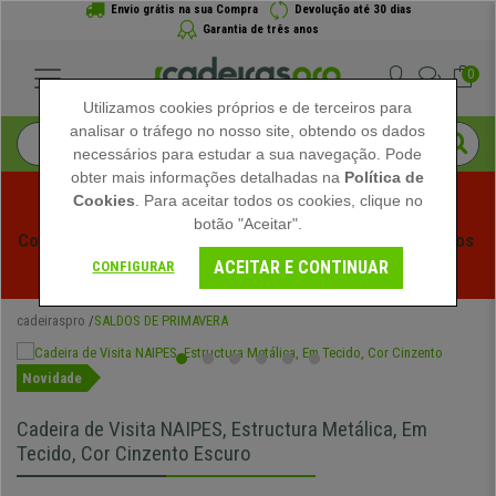
Envio grátis na sua Compra
Devolução até 30 dias
Garantia de três anos
0
Utilizamos cookies próprios e de terceiros para
analisar o tráfego no nosso site, obtendo os dados
necessários para estudar a sua navegação. Pode
obter mais informações detalhadas na
Política de
Cookies
. Para aceitar todos os cookies, clique no
botão "Aceitar".
Começam os Saldos de Verão em Cadeiraspro! Descontos 
ACEITAR E CONTINUAR
Exclusivos por Tempo Limitado - 
Ver Promoção
 -
CONFIGURAR
cadeiraspro
SALDOS DE PRIMAVERA
Novidade
Cadeira de Visita NAIPES, Estructura Metálica, Em
Tecido, Cor Cinzento Escuro