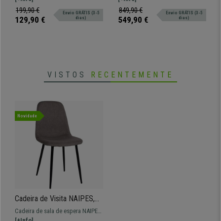
Cor Azul
para Cabeça e Apoio
e prático.
regulável, apoio lombar e braços
199,90 €
849,90 €
Envio GRÁTIS (3-5
Envio GRÁTIS (3-5
Lombar
reguláveis em altura.
129,90 €
549,90 €
dias)
dias)
VISTOS
RECENTEMENTE
Novidade
Cadeira de Visita NAIPES,
Estructura Metálica, Em
Cadeira de sala de espera NAIPES,
Tecido, Cor Cinzento Escuro
um modelo moderno ideal para
[+Info]