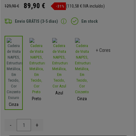
89,90 €
129,90 €
(110,58 € IVA incluído)
-31%
Envio GRÁTIS (3-5 dias)
Em stock
+ Cores
Azul
Preto
Cinza
Cinza
-
+