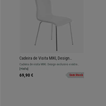
Cadeira de Visita MIKI, Design
Exclusivo, Forrada Em Pele, Cor
Cadeira de visita MIKI. Design exclusivo e extra
Branco
conforto. Um modelo simples fabricado com
[+Info]
materiais de qualidade.
69,90 €
Sem Stock