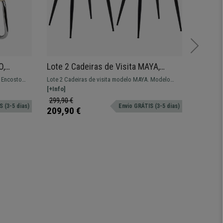
O,
Lote 2 Cadeiras de Visita MAYA,
Lote 4 
alidade,
Estrutura em Metal Preto, Em Tecido
Estruct
, Encosto
Lote 2 Cadeiras de visita modelo MAYA. Modelo
Cadeira d
de Cor Nata
Preto
spera.
com estrutura em metal e extra comodidade para o
[+Info]
moderno i
[+Info]
seu espaço.
confortáv
299,90 €
399,90 
 (3-5 dias)
Envio GRÁTIS (3-5 dias)
209,90 €
279,90