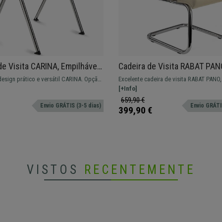
de Visita CARINA, Empilhável,
Cadeira de Visita RABAT PAN
Lateral, Pernas Cromadas, Em
Encosto Médio, Fabrico de Qu
design prático e versátil CARINA. Opção
Excelente cadeira de visita RABAT PANO
Creme
rático e confortável.
médio, ideal para escritório e salas de e
[+Info]
659,90 €
Envio GRÁTIS (3-5 dias)
Envio GRÁTIS
399,90 €
VISTOS
RECENTEMENTE