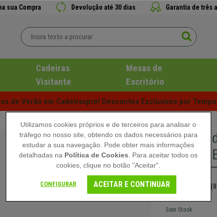
 na sua Compra
Devolução até 30 dias
Garantia de três 
Cadeiras
Mesas de
Visitante
Escritório
s de Verão em Cadeiraspro! Descontos Exclusivos por Tempo 
Utilizamos cookies próprios e de terceiros para analisar o
Cadeira d
tráfego no nosso site, obtendo os dados necessários para
estudar a sua navegação. Pode obter mais informações
Forrada 
detalhadas na
Política de Cookies
. Para aceitar todos os
cookies, clique no botão "Aceitar".
69,90 €
ACEITAR E CONTINUAR
CONFIGURAR
(8
Sem Stock