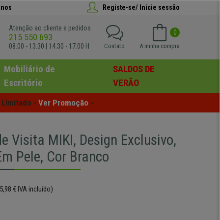
anos
Registe-se/ Inicie sessão
Atenção ao cliente e pedidos
0
215 550 693
08:00 - 13:30 | 14:30 - 17:00 H
Contato
A minha compra
Mobiliário de
SALDOS DE
Escritório
VERÃO
Limitado - 
Ver Promoção
 -
e Visita MIKI, Design Exclusivo,
Em Pele, Cor Branco
5,98 € IVA incluído)