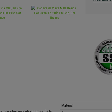
Material
gn simples que oferece conforto