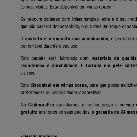
às suas visitas. Está disponível em várias cores!
Se procura cadeiras com linhas simples, este é o seu mo
que não passará despercebido, e que dará um toque especial
O
assento e o encosto são acolchoados
, e permitem 
confortável durante o seu uso.
Esta cadeira está fabricada com
materiais de qualid
resistência e durabilidade
. É
forrada em pele sinté
visíveis.
Está
disponível em várias cores,
para que possa escolher
preferências ou necessidades decorativas.
No
CadeirasPro
garantiamos o melhor preço e serviç
gratuito
em todos os seus pedidos, e
garantia de 24 mes
•
Design moderno