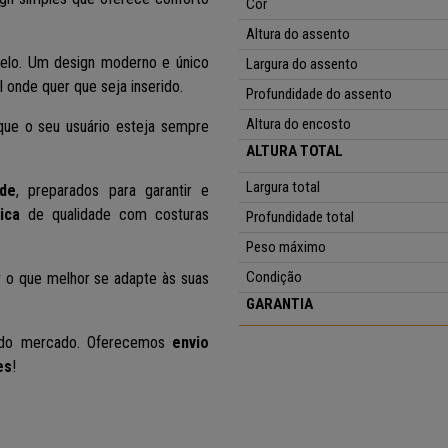
Cor
Altura do assento
delo. Um design moderno e único
Largura do assento
 onde quer que seja inserido.
Profundidade do assento
Altura do encosto
que o seu usuário esteja sempre
ALTURA TOTAL
Largura total
ade
, preparados para garantir e
tica
de qualidade com costuras
Profundidade total
Peso máximo
Condição
 o que melhor se adapte às suas
GARANTIA
o do mercado. Oferecemos
envio
es
!