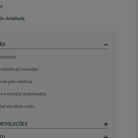
el
ão detalhada
ÃO
 moderno
 metálicas cromadas
a em pele sintética
o e encosto acolchoados
ível em várias cores
 DEVOLUÇÕES
TO