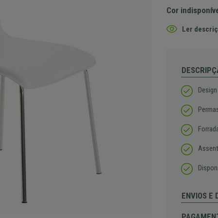
Cor indisponív
Ler descriç
DESCRIPÇ
Design
Permas
Forrad
Assent
Dispon
ENVIOS E
PAGAMEN