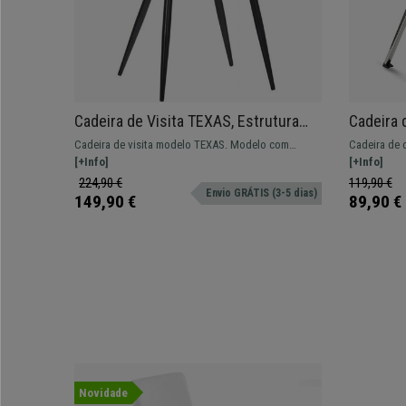
Cadeira de Visita TEXAS, Estrutura
Cadeira 
em Metal Preto, Em Veludo de Cor
Encaixe 
Cadeira de visita modelo TEXAS. Modelo com
Cadeira de 
Castanho
Azul
estrutura em metal e extra comodidade para o seu
[+Info]
de encaixe p
[+Info]
espaço.
224,90 €
119,90 €
Envio GRÁTIS (3-5 dias)
149,90 €
89,90 €
Novidade