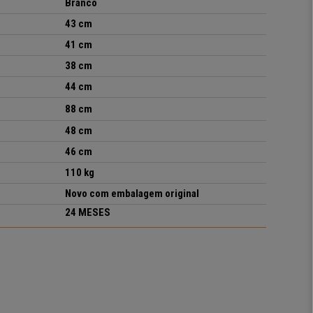
Branco
43 cm
41 cm
38 cm
44 cm
88 cm
48 cm
46 cm
110 kg
Novo com embalagem original
24 MESES