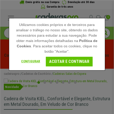
Envio grátis na sua Compra
Devolução até 30 dias
Garantia de três anos
0
Utilizamos cookies próprios e de terceiros para
analisar o tráfego no nosso site, obtendo os dados
necessários para estudar a sua navegação. Pode
obter mais informações detalhadas na
Política de
Cookies
. Para aceitar todos os cookies, clique no
botão "Aceitar".
Começam os Saldos de Verão em Cadeiraspro! Descontos 
ACEITAR E CONTINUAR
Exclusivos por Tempo Limitado - 
Ver Promoção
 -
CONFIGURAR
cadeiraspro
Cadeiras de Escritório
Cadeiras Salas de Espera
Novidade
Cadeira de Visita KIEL, Confortável e Elegante, Estrutura
em Metal Dourado, Em Veludo de Cor Branco