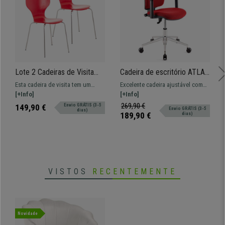
Lote 2 Cadeiras de Visita
Cadeira de escritório ATLAS
CARVALHO, Estrutura
PRO, Encosto e Braços
Esta cadeira de visita tem um
Excelente cadeira ajustável com
Metálica, Empilháveis, Em
Ajustáveis, Base Metálica,
design moderno, fabrico de
[+Info]
base metálica. Modelo que
[+Info]
Cor Vermelho
Em Pano Vermelha
qualidade, versatilidade e
oferece conforto extra, disponível
269,90 €
149,90 €
Envio GRÁTIS (3-5
Envio GRÁTIS (3-5
dias)
comodidade.
em várias cores.
189,90 €
dias)
VISTOS
RECENTEMENTE
Novidade