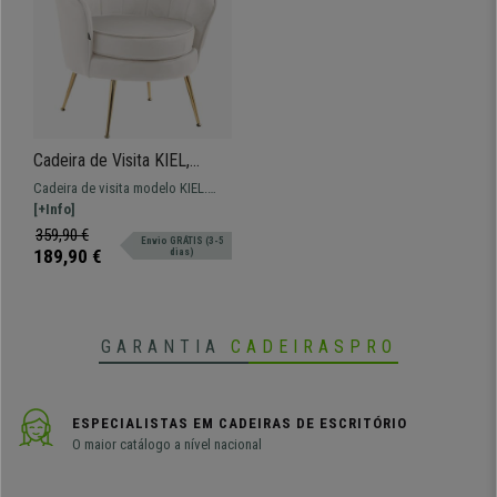
Cadeira de Visita KIEL,
Confortável e Elegante,
Cadeira de visita modelo KIEL.
Estrutura em Metal Dourado,
Modelo com estrutura em metal e
[+Info]
Em Veludo de Cor Branco
extra comodidade para o seu
359,90 €
Envio GRÁTIS (3-5
espaço.
189,90 €
dias)
GARANTIA
CADEIRASPRO
ESPECIALISTAS EM CADEIRAS DE ESCRITÓRIO
O maior catálogo a nível nacional