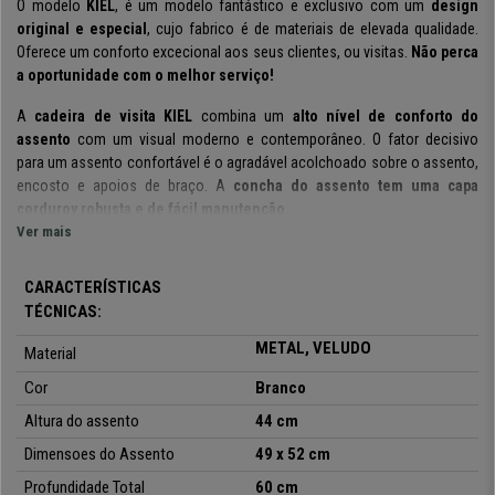
O modelo
KIEL
, é um modelo fantástico e exclusivo com um
design
original e especial
, cujo fabrico é de materiais de elevada qualidade.
Oferece um conforto excecional aos seus clientes, ou visitas.
Não perca
a oportunidade com o melhor serviço!
A
cadeira de visita
KIEL
combina um
alto nível de conforto do
assento
com um visual moderno e contemporâneo. O fator decisivo
para um assento confortável é o agradável acolchoado sobre o assento,
encosto e apoios de braço. A
concha do assento tem uma capa
corduroy robusta e de fácil manutenção
.
Ver mais
A cadeira é apoiada por uma moderna estrutura metálica dourada de
4 pernas
e encaixa-se de forma extremamente vantajosa em qualquer
CARACTERÍSTICAS
ambiente.
Para proteger o chão de riscos
, conta com
protetores de
TÉCNICAS:
piso fixos aos pés
. A seleção de materiais de fácil cuidado também
METAL, VELUDO
garante a limpeza da cadeira sem esforço a qualquer momento.
Material
Cor
Branco
As suas
linhas simples
irão impressionar as suas visitas desde o
primeiro momento. Está
disponível em
várias cores
,
para que possa
Altura do assento
44 cm
eleger a que melhor se adapte ao seu
gosto ou necessidades
Dimensoes do Assento
49 x 52 cm
decorativas do espaço
onde a coloque.
Está
forrada em
veludo
resistente, material de fácil cuidado e limpeza, um fator
Profundidade Total
60 cm