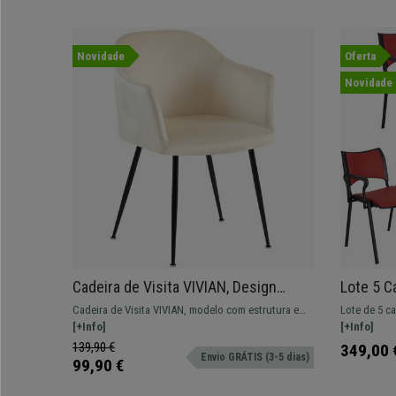
Novidade
Oferta
Novidade
Cadeira de Visita VIVIAN, Design
Lote 5 C
Moderno, em Veludo, Cor Creme
PELE CO
Cadeira de Visita VIVIAN, modelo com estrutura em
Lote de 5 ca
Pernas P
metal e design moderno
[+Info]
ROMEL COM B
[+Info]
e de design
139,90 €
349,00 
Envio GRÁTIS (3-5 dias)
99,90 €