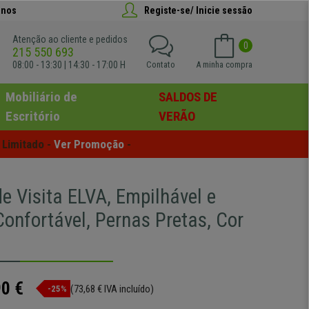
anos
Registe-se/ Inicie sessão
Atenção ao cliente e pedidos
0
215 550 693
08:00 - 13:30 | 14:30 - 17:00 H
Contato
A minha compra
Mobiliário de
SALDOS DE
Escritório
VERÃO
Limitado - 
Ver Promoção
 -
e Visita ELVA, Empilhável e
Confortável, Pernas Pretas, Cor
90 €
(73,68 € IVA incluído)
-25%