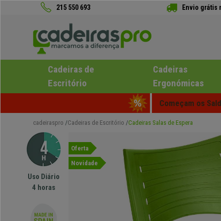
215 550 693
Envio grátis
Cadeiras de
Cadeiras
Escritório
Ergonómicas
Começam os Saldo
cadeiraspro
Cadeiras de Escritório
Cadeiras Salas de Espera
Oferta
Novidade
Uso Diário
4 horas