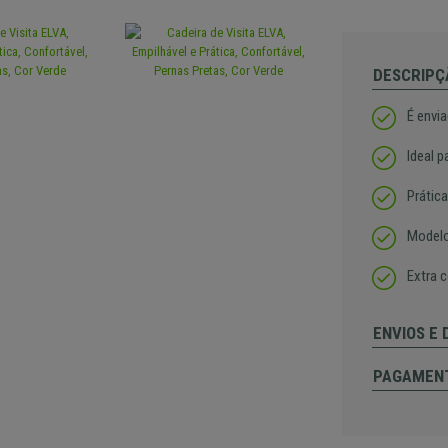
DESCRIPÇ
É envi
Ideal p
Prática
Modelo
Extra c
ENVIOS E
PAGAMEN