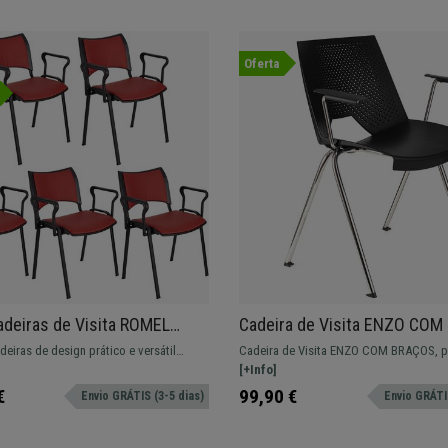
Oferta
adeiras de Visita ROMEL
Cadeira de Visita ENZO COM
M BRAÇOS, Empilhável,
Confortável e Prática, Empilh
deiras de design prático e versátil
Cadeira de Visita ENZO COM BRAÇOS, pe
retas, Vermelho
Preto
RAÇOS PELE. Confortável, resistente
salas de espera ou de conferências. Dis
[+Info]
 moderno.
várias cores.
€
99,90 €
Envio GRÁTIS (3-5 dias)
Envio GRÁTIS