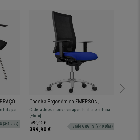
Oferta
 BRAÇOS,
Cadeira Ergonómica EMERSON,
Cadeira
ável, Cor
Braços e Suporte Lombar Ajustáveis,
Funcion
rfeita para
Cadeira de escritório com apoio lombar e sistema
Cadeira de
Base Metálica, Em Azul
ponível em
de reclinação sincronizado. Apto para um uso
[+Info]
simples, e
[+Info]
profissional intensivo.
599,90 €
129,90 €
 (3-5 dias)
Envio GRÁTIS (7-10 Días)
399,90 €
89,90 