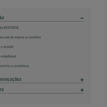
ÃO
ada MONTADA.
ara sala de espera ou reuniões
 e versátil
 empilhável
onforto e resistência
 DEVOLUÇÕES
TO