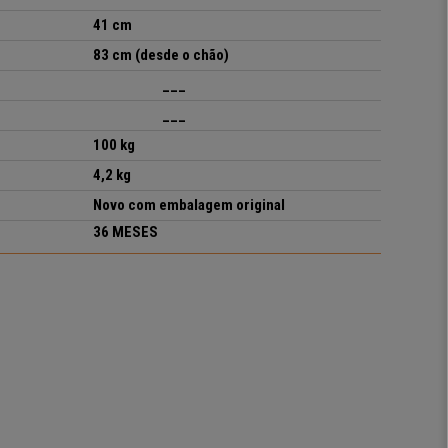
41 cm
83 cm (desde o chão)
___
___
100 kg
4,2 kg
Novo com embalagem original
36 MESES