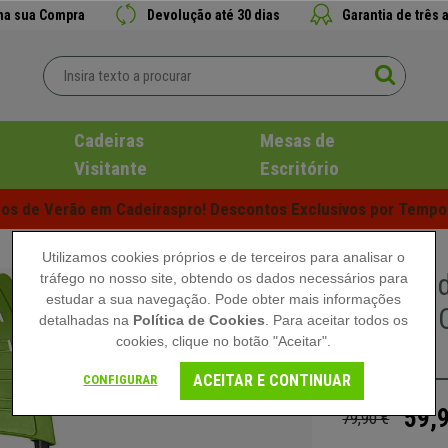
 na sua Compra
Devolução até 30 dias
Garantia de três 
Cadeiras
Mesas de
Visitante
Escritório
s de Verão em Cadeiraspro! Descontos Exclusivos por Tempo 
Utilizamos cookies próprios e de terceiros para analisar o
Cadeira d
tráfego no nosso site, obtendo os dados necessários para
estudar a sua navegação. Pode obter mais informações
Prática, 
detalhadas na
Política de Cookies
. Para aceitar todos os
cookies, clique no botão "Aceitar".
Verde
ACEITAR E CONTINUAR
CONFIGURAR
59,
79,90 €