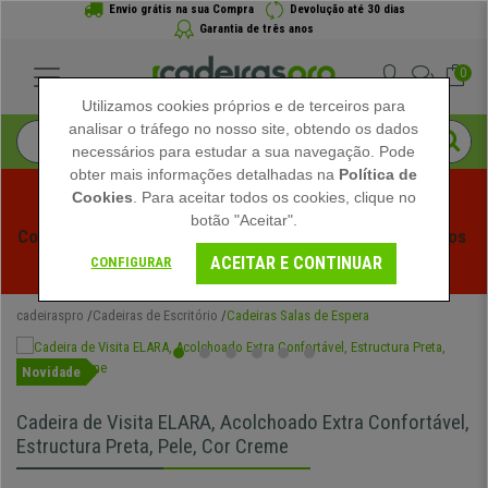
Envio grátis na sua Compra
Devolução até 30 dias
Garantia de três anos
0
Utilizamos cookies próprios e de terceiros para
analisar o tráfego no nosso site, obtendo os dados
necessários para estudar a sua navegação. Pode
obter mais informações detalhadas na
Política de
Cookies
. Para aceitar todos os cookies, clique no
botão "Aceitar".
Começam os Saldos de Verão em Cadeiraspro! Descontos 
ACEITAR E CONTINUAR
Exclusivos por Tempo Limitado - 
Ver Promoção
 -
CONFIGURAR
cadeiraspro
Cadeiras de Escritório
Cadeiras Salas de Espera
Novidade
Cadeira de Visita ELARA, Acolchoado Extra Confortável,
Estructura Preta, Pele, Cor Creme