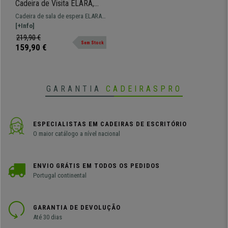
Cadeira de Visita ELARA,
Acolchoado Extra
Cadeira de sala de espera ELARA,
Confortável, Estructura
um modelo totalmente moderno e
[+Info]
Preta, Pele, Cor Creme
ideal para deixar as suas visitas
219,90 €
Sem Stock
confortáveis! Não procure mais!
159,90 €
GARANTIA
CADEIRASPRO
ESPECIALISTAS EM CADEIRAS DE ESCRITÓRIO
O maior catálogo a nível nacional
ENVIO GRÁTIS EM TODOS OS PEDIDOS
Portugal continental
GARANTIA DE DEVOLUÇÃO
Até 30 dias