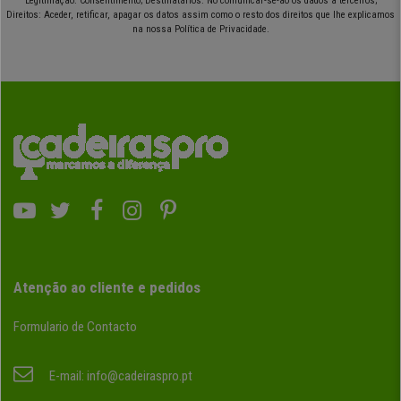
Legitimação: Consentimento; Destinatários: No comunicar-se-ão os dados a terceiros;
Direitos: Aceder, retificar, apagar os datos assim como o resto dos direitos que lhe explicamos
na nossa Política de Privacidade.
Atenção ao cliente e pedidos
Formulario de Contacto
E-mail:
info@cadeiraspro.pt