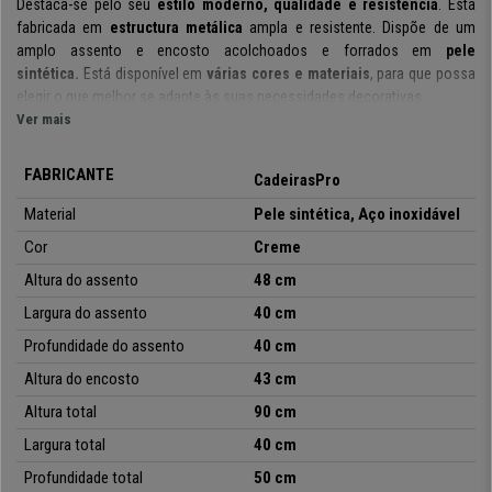
Destaca-se pelo seu
estilo moderno, qualidade e resistência
. Está
fabricada em
estructura metálica
ampla e resistente. Dispõe de um
amplo assento e encosto acolchoados e forrados em
pele
sintética.
Está disponível em
várias cores e materiais
, para que possa
elegir o que melhor se adapte às suas necessidades decorativas.
Ver mais
Este modelo está
forrado em pele sintética
de ótima qualidade, fácil
limpeza, e resistência. Garante também
comodidade extra
, para que
FABRICANTE
CadeirasPro
possa passar horas sentado sem sentir desconforto. É uma ótima
aposta!
Os materiais de fabrico são de elevada qualidade, tanto o
Material
Pele sintética, Aço inoxidável
seu acolchoado, como a sua estructura metálica,
estão preparados
Cor
Creme
para resistir ao desgaste do passar do tempo.
Altura do assento
48 cm
No CadeirasPro
dispõe de este modelo a um
preço acessível,
com
Largura do assento
40 cm
envio grátis
e
garantia
completa de
24 meses.
Não perca a sua
oportunidade e renove o seu escritório com o melhor preço e serviço!
Profundidade do assento
40 cm
Tudo à distância de um simples clique.
Altura do encosto
43 cm
Altura total
90 cm
•
Design exclusivo e moderno
Largura total
40 cm
• Assento e encosto acolchoados
•
Resistência extra
Profundidade total
50 cm