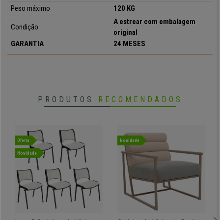
• Forrado em pele sintética
Peso
máximo
120 KG
A estrear com embalagem
Condição
original
GARANTIA
24 MESES
PRODUTOS
RECOMENDADOS
Oferta
Novidade
Novidade