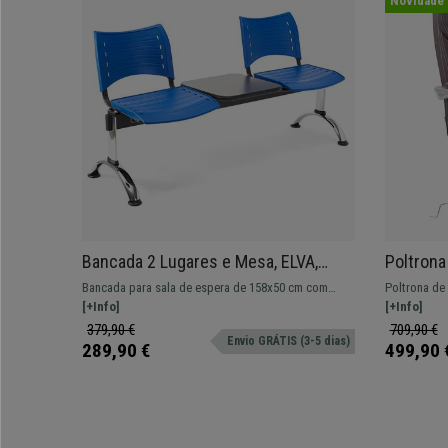
Novidade
Bancada 2 Lugares e Mesa, ELVA,
Poltron
Estructura Metálica, Em Plástico, Cor
Verdadei
Bancada para sala de espera de 158x50 cm com
Poltrona d
Azul
Máximo C
estructura metálica e assentos em plástico. Muito
[+Info]
Verdadeira:
[+Info]
resistente, grande comodidade. Disponível em
com apoio p
379,90 €
709,90 €
Envio GRÁTIS (3-5 dias)
várias cores.
e conforto.
289,90 €
499,90 