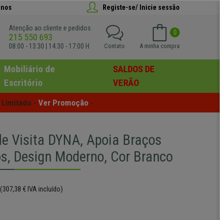
anos
Registe-se/ Inicie sessão
Atenção ao cliente e pedidos
0
215 550 693
08:00 - 13:30 | 14:30 - 17:00 H
Contato
A minha compra
Mobiliário de
SALDOS DE
Escritório
VERÃO
Limitado - 
Ver Promoção
 -
de Visita DYNA, Apoia Braços
os, Design Moderno, Cor Branco
(307,38 € IVA incluído)