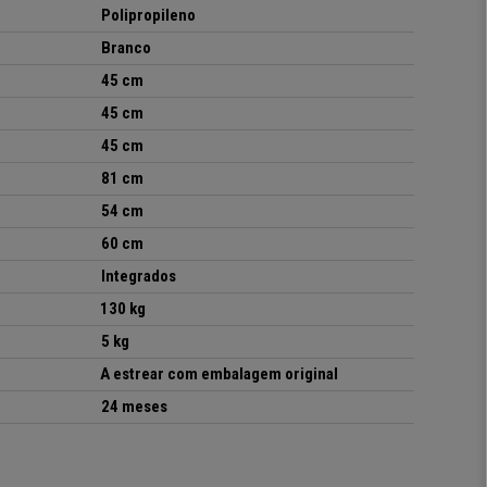
Polipropileno
Branco
45 cm
45 cm
45 cm
81 cm
54 cm
60 cm
Integrados
130 kg
5 kg
A estrear com embalagem original
24 meses