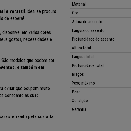
Material
al e versátil
, ideal se procura
Cor
la de espera!
Altura do assento
Largura do assento
s
, disponível em várias cores.
seus gostos, necessidades e
Profundidade do assento
Altura total
Largura total
. São modelos que podem ser
Profundidade total
 eventos, e também em
Braços
Peso máximo
ara evitar que ocupem muito
Peso
ões consoante as suas
Condição
Garantia
caracterizado pela sua alta