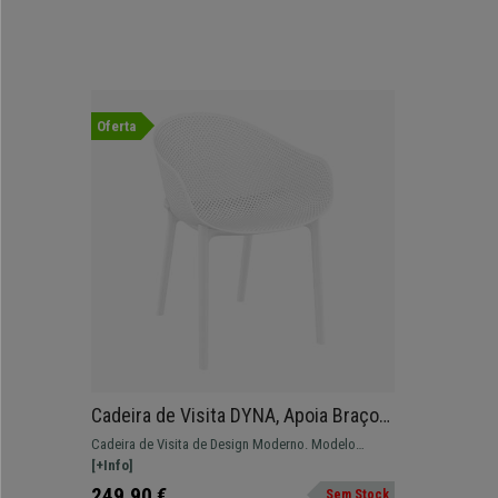
Oferta
Cadeira de Visita DYNA, Apoia Braços
Integrados, Design Moderno, Cor
Cadeira de Visita de Design Moderno. Modelo
Branco
Confortável, Ideal para Salas de Espera ou de
[+Info]
Reuniões.
249,90 €
Sem Stock