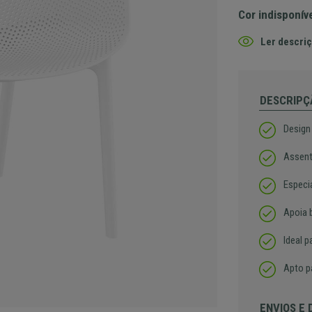
Cor indisponív
Ler descriç
DESCRIPÇ
Design
Assent
Especi
Apoia 
Ideal p
Apto p
ENVIOS E