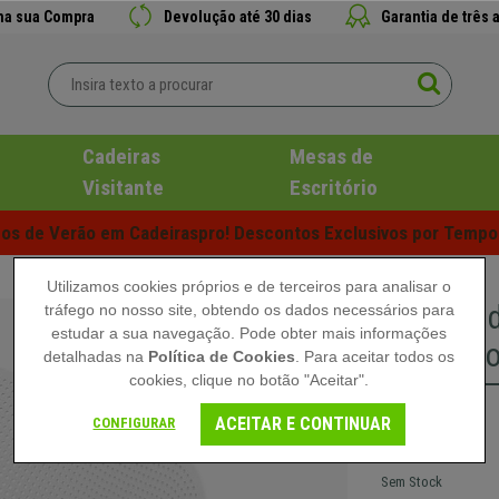
 na sua Compra
Devolução até 30 dias
Garantia de três 
Cadeiras
Mesas de
Visitante
Escritório
s de Verão em Cadeiraspro! Descontos Exclusivos por Tempo 
Utilizamos cookies próprios e de terceiros para analisar o
Cadeira 
tráfego no nosso site, obtendo os dados necessários para
estudar a sua navegação. Pode obter mais informações
Integrad
detalhadas na
Política de Cookies
. Para aceitar todos os
cookies, clique no botão "Aceitar".
249,90 €
ACEITAR E CONTINUAR
CONFIGURAR
Sem Stock