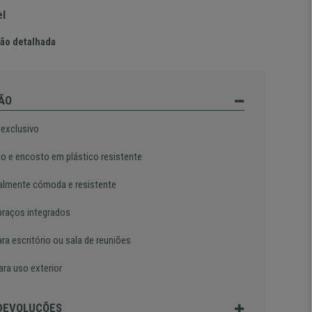
el
ão detalhada
ÃO
 exclusivo
o e encosto em plástico resistente
almente cómoda e resistente
braços integrados
ara escritório ou sala de reuniões
ara uso exterior
 DEVOLUÇÕES