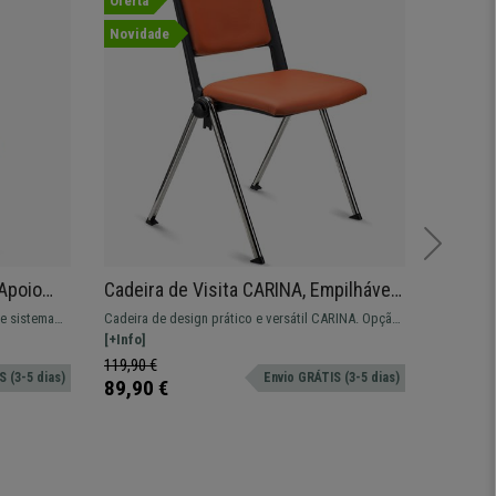
Oferta
Novida
Novidade
Apoio
Cadeira de Visita CARINA, Empilhável,
Poltron
,
Encaixe Lateral, Pernas Cromadas,
Pés Ext
 e sistema
Cadeira de design prático e versátil CARINA. Opção
Poltrona 
m Creme
Pele Laranja
Em Pel
ara 8h de
de encaixe prático e confortável.
[+Info]
forrada e
[+Info]
.
119,90 €
369,90 
 (3-5 dias)
Envio GRÁTIS (3-5 dias)
89,90 €
259,90