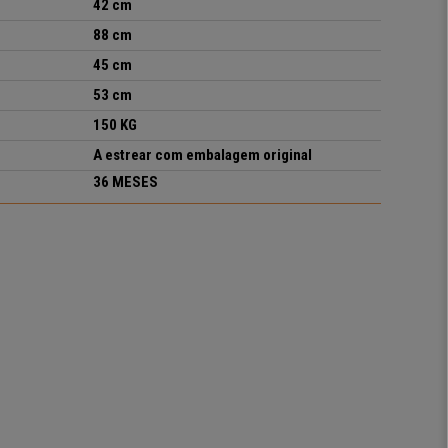
42 cm
88 cm
45 cm
53 cm
150 KG
A estrear com embalagem original
36 MESES