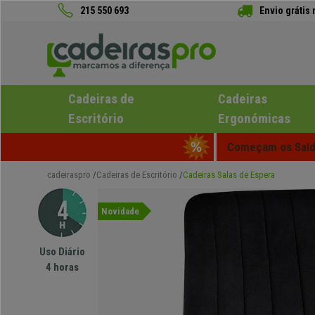
215 550 693
Envio grátis
Cadeiras de
Cadeiras
Escritório
Ergonómicas
Começam os Saldo
cadeiraspro
Cadeiras de Escritório
Cadeiras Salas de Espera
Novidade
Uso Diário
4 horas