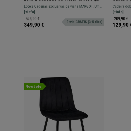
Design Exclusivo, Em Madeira de Cor
Prática, 
Lote 2 Cadeiras exclusivas de visita MARGOT. Um
Cadeira dob
Nogueira, Em Pele de Cor Creme
Bordeau
modelo único, perfeito para dar um toque de estilo
[+Info]
cinza pratea
[+Info]
ao escritório.
armazenar.
524,90 €
209,90 €
Envio GRÁTIS (3-5 dias)
349,90 €
129,90 
Novidade