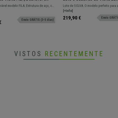
Estrutura Metálica, Cor
Confortável e Prática, Pernas
rável modelo FILA. Estrutura de aço, cor
Lote de 5 ELVA. O modelo perfeito para
x
Cor Preto
do. É realmente prático e fácil de
procuram resistência, comodidade e fac
[+Info]
uso.
219,90 €
Envio GRÁTIS
Envio GRÁTIS (3-5 dias)
€
VISTOS
RECENTEMENTE