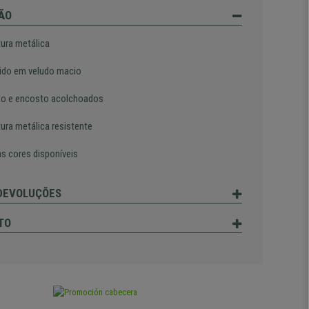
ÃO
tura metálica
ido em veludo macio
o e encosto acolchoados
tura metálica resistente
as cores disponíveis
 DEVOLUÇÕES
TO