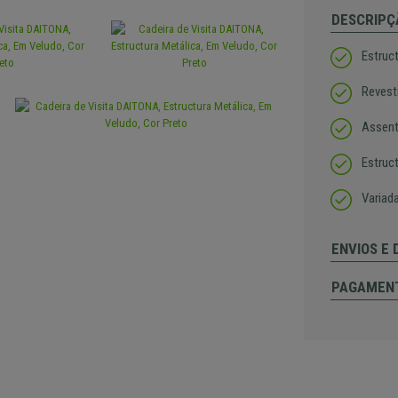
DESCRIPÇ
Estruc
Revest
Assent
Estruc
Variad
ENVIOS E
PAGAMEN