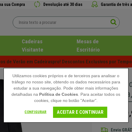
 na sua Compra
Devolução até 30 dias
Garantia de três 
Cadeiras
Mesas de
Visitante
Escritório
s de Verão em Cadeiraspro! Descontos Exclusivos por Tempo 
Utilizamos cookies próprios e de terceiros para analisar o
Cadeira 
tráfego no nosso site, obtendo os dados necessários para
estudar a sua navegação. Pode obter mais informações
Metálica
detalhadas na
Política de Cookies
. Para aceitar todos os
cookies, clique no botão "Aceitar".
79,
ACEITAR E CONTINUAR
CONFIGURAR
129,90 €
Envio GRÁT