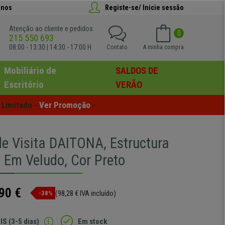
anos
Registe-se/ Inicie sessão
Atenção ao cliente e pedidos
0
215 550 693
08:00 - 13:30 | 14:30 - 17:00 H
Contato
A minha compra
Mobiliário de
SALDOS DE
Escritório
VERÃO
Limitado - 
Ver Promoção
 -
de Visita DAITONA, Estructura
, Em Veludo, Cor Preto
90 €
(98,28 € IVA incluído)
-38%
IS (3-5 dias)
Em stock