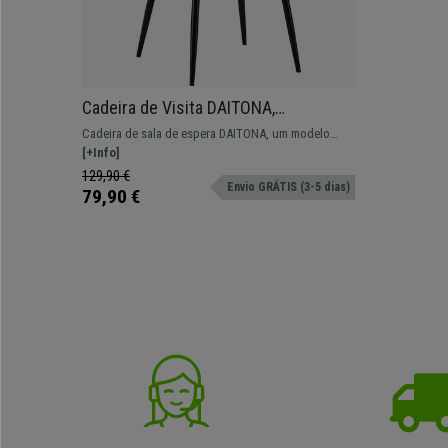
Cadeira de Visita DAITONA,
Estructura Metálica, Em Veludo, Cor
Cadeira de sala de espera DAITONA, um modelo
Preto
moderno ideal para deixar as suas visitas
[+Info]
confortáveis!
129,90 €
Envio GRÁTIS (3-5 dias)
79,90 €