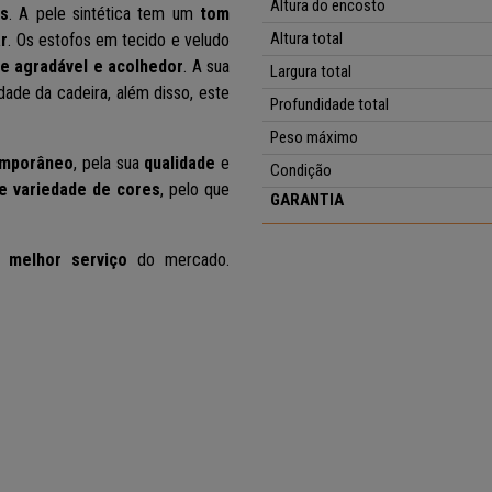
Altura do encosto
os
. A pele sintética tem um
tom
Altura total
ar
. Os estofos em tecido e veludo
e agradável e acolhedor
. A sua
Largura total
dade da cadeira, além disso, este
Profundidade total
Peso
máximo
emporâneo
, pela sua
qualidade
e
Condição
e variedade de cores
, pelo que
GARANTIA
 melhor serviço
do mercado.