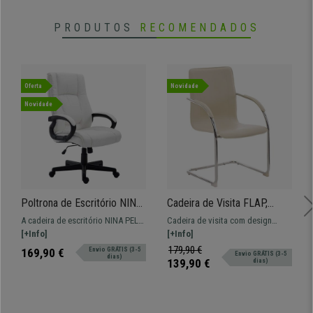
PRODUTOS
RECOMENDADOS
Oferta
Novidade
Novidade
Poltrona de Escritório NINA
Cadeira de Visita FLAP,
PELE, Bom Acolchoado,
Estrutura Metálica, Design
A cadeira de escritório NINA PELE,
Cadeira de visita com design
Design Elegante, Em Cor
Moderno, Em Pele, Cor
é ideal para pessoas de maior
[+Info]
exclusivo modelo FLAP.
[+Info]
Branco
Creme
estrutura. É indicada para estar
Confortável assento, forrado em
179,90 €
169,90 €
Envio GRÁTIS (3-5
Envio GRÁTIS (3-5
dias)
horas sentando sem sentir
pele sintética.
139,90 €
dias)
desconforto.