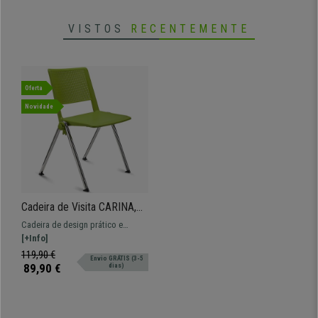
VISTOS
RECENTEMENTE
Oferta
Novidade
Cadeira de Visita CARINA,
Empilhável, Encaixe Lateral,
Cadeira de design prático e
Pernas Cromadas, Em
versátil CARINA. Opção de encaixe
[+Info]
Verde
prático e confortável.
119,90 €
Envio GRÁTIS (3-5
89,90 €
dias)