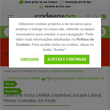
Envio grátis na sua Compra
Devolução até 30 dias
Garantia de três anos
0
Utilizamos cookies próprios e de terceiros para
analisar o tráfego no nosso site, obtendo os dados
necessários para estudar a sua navegação. Pode
obter mais informações detalhadas na
Política de
Cookies
. Para aceitar todos os cookies, clique no
botão "Aceitar".
Começam os Saldos de Verão em Cadeiraspro! Descontos 
ACEITAR E CONTINUAR
Exclusivos por Tempo Limitado - 
Ver Promoção
 -
CONFIGURAR
cadeiraspro
Cadeiras de Escritório
Cadeiras Salas de Espera
Oferta
Novidade
Cadeira de Visita CARINA, Empilhável, Encaixe Lateral,
Pernas Cromadas, Em Verde