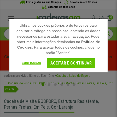
Envio grátis na sua Compra
Devolução até 30 dias
Garantia de três anos
0
Utilizamos cookies próprios e de terceiros para
analisar o tráfego no nosso site, obtendo os dados
necessários para estudar a sua navegação. Pode
obter mais informações detalhadas na
Política de
Cookies
. Para aceitar todos os cookies, clique no
botão "Aceitar".
Começam os Saldos de Verão em Cadeiraspro! Descontos 
ACEITAR E CONTINUAR
Exclusivos por Tempo Limitado - 
Ver Promoção
 -
CONFIGURAR
cadeiraspro
Mobiliário de Escritório
Cadeiras Salas de Espera
Oferta
Cadeira de Visita BOSFORO, Estrutura Resistente,
Pernas Pretas, Em Pele, Cor Laranja