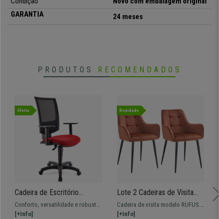
Condição
Novo com embalagem original
GARANTIA
24 meses
PRODUTOS
RECOMENDADOS
Oferta
Novidade
Cadeira de Escritório
Lote 2 Cadeiras de Visita
PANDORA PLUS, Encosto
RUFUS, Design Elegante,
Conforto, versatilidade e robustez
Cadeira de visita modelo RUFUS.
em Malha, Braços
Estrutura em Metal, em
a um preço imbatível. Este super
[+Info]
Modelo com estrutura em metal e
[+Info]