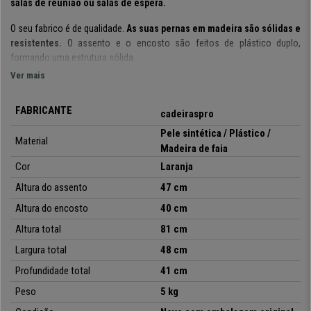
salas de reunião ou salas de espera.
O seu fabrico é de qualidade.
As suas pernas em madeira são sólidas e
resistentes.
O assento e o encosto são feitos de plástico duplo,
formando uma estrutura sólida.
Ver mais
O assento está forrado em
pele sintética
de elevada qualidade. É uma
cadeira fabricada para garantir resistência e durabilidade.
FABRICANTE
cadeiraspro
No CadeirasPro fazemos a diferença e oferecemos
produtos com o
Pele sintética / Plástico /
melhor design e acabamento ao melhor preço.
Não perca esta
Material
Madeira de faia
oportunidade!
Cor
Laranja
Altura do assento
47 cm
•
Comodidade e resistência
Altura do encosto
40 cm
• Design exclusivo
Altura total
81 cm
•
Pernas em madeira
• Forrado em pele sintética
Largura total
48 cm
•
Fabrico de qualidade
Profundidade total
41 cm
Peso
5 kg