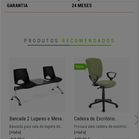
GARANTIA
24 MESES
PRODUTOS
RECOMENDADOS
Oferta
Bancada 2 Lugares e Mesa,
Cadeira de Escritório
ENZO, Estructura Metálica,
CALIPSO, Encosto Ajustável,
Bancada para sala de espera de
Procura uma cadeira de escritório
Em Plástico, Cor Preto
Em Pano, Cor Verde
158x50 cm com estructura
[+Info]
a um preço imbatível? A CALIPSO
[+Info]
metálica e assentos em plástico.
é confortável e resistente, perfeita