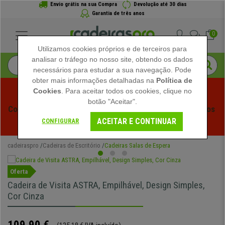
Envio grátis na sua Compra
Devolução até 30 dias
Garantia de três anos
0
Utilizamos cookies próprios e de terceiros para
analisar o tráfego no nosso site, obtendo os dados
necessários para estudar a sua navegação. Pode
obter mais informações detalhadas na
Política de
Cookies
. Para aceitar todos os cookies, clique no
botão "Aceitar".
Começam os Saldos de Verão em Cadeiraspro! Descontos 
ACEITAR E CONTINUAR
Exclusivos por Tempo Limitado - 
Ver Promoção
 -
CONFIGURAR
cadeiraspro
Cadeiras de Escritório
Cadeiras Salas de Espera
Oferta
Cadeira de Visita ASTRA, Empilhável, Design Simples,
Cor Cinza