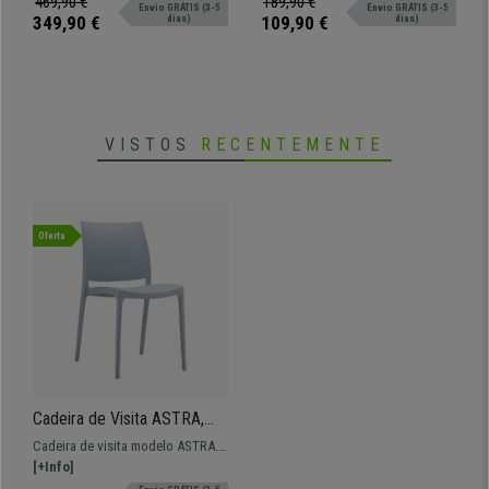
469,90 €
189,90 €
Envio GRÁTIS (3-5
Envio GRÁTIS (3-5
Muito resistente, grande
para o seu dia a dia.
349,90 €
109,90 €
dias)
dias)
comodidade. Disponível em várias
cores.
VISTOS
RECENTEMENTE
Oferta
Cadeira de Visita ASTRA,
Empilhável, Design Simples,
Cadeira de visita modelo ASTRA.
Cor Cinza
Máxima comodidade e conforto. A
[+Info]
destacar o seu design simples e