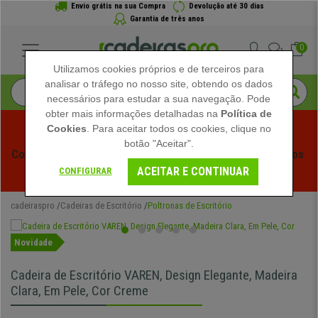
Envio grátis na sua Compra
Devolução até 30 dias
Garantia de três anos
0
Utilizamos cookies próprios e de terceiros para
analisar o tráfego no nosso site, obtendo os dados
necessários para estudar a sua navegação. Pode
obter mais informações detalhadas na
Política de
Cookies
. Para aceitar todos os cookies, clique no
botão "Aceitar".
Começam os Saldos de Verão em Cadeiraspro! Descontos 
ACEITAR E CONTINUAR
Exclusivos por Tempo Limitado - 
Ver Promoção
 -
CONFIGURAR
cadeiraspro
Cadeiras de Escritório
Poltronas de Escritório
Novidade
Cadeira de Escritório VAREN, Design Elegante, Madeira
Clara, Em Pele, Cor Creme