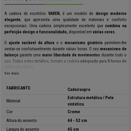
A cadeira de escritório
VAREN
, é um modelo de
design moderno
elegante
, que apresenta uma qualidade de materiais e conforto
excepcionais. Uma cadeira simplesmente excelente que
combina na
perfeição design e funcionalidade,
disponível em
várias cores.
O
ajuste variável da altura
e o
mecanismo giratório
permitem-lhe
sentar-se confortavelmente durante várias horas. O seu
mecanismo de
balanço
garante uma
maior liberdade de movimentos
durante todo o
uso.
Todos estes detalhes, tornam a cadeira
adequada para 8 horas de
utilização diária.
Ver mais
O seu design moderno
é uma referência dentro dos
móveis
contemporâneos
. Destacamos a sua elegante
estructura de madeira
,
FABRICANTE
Cadeiraspro
que proporciona um toque distinto. Tanto o
assento
como
o
encosto
possuem um
acolchoado confortável
que permite uma
Estrutura metálica / Pele
Material
ótima sensação ao seu usuário.
sintética
Cor
Creme
Os materiais escolhidos para o fabrico desta cadeira são de elevada
qualidade.
Está forrada em
pele sintética
de alta qualidade com
Altura do assento
44 - 52 cm
costuras visíveis que se destaca pelo
fácil cuidado e limpeza
.
A
Largura do assento
45 cm