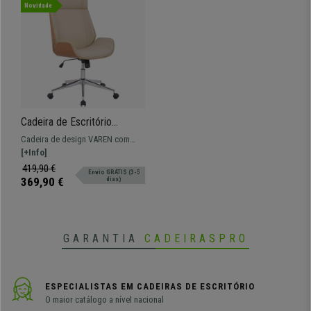
Novidade
Cadeira de Escritório
VAREN, Design Elegante,
Cadeira de design VAREN com
Madeira Clara, Em Pele, Cor
revestimento de madeira e forrada
[+Info]
Creme
em pele de máxima qualidade.
419,90 €
Envio GRÁTIS (3-5
369,90 €
dias)
GARANTIA
CADEIRASPRO
ESPECIALISTAS EM CADEIRAS DE ESCRITÓRIO
O maior catálogo a nível nacional