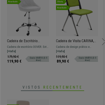
Novidade
Oferta
Novidade
Cadeira de Escritório
Cadeira de Visita CARINA,
DOVER, Design Moderno e
Empilhável, Encaixe Lateral,
Cadeira de escritório DOVER. Extra
Cadeira de design prático e
Elegante, Estrutura Metálica,
Pernas Cromadas, Pele
conforto devido ao seu assento
[+Info]
versátil REVOLUTION. Opção de
[+Info]
em Pele, cor Branco
Verde
acolchoados.
encaixe prático e confortável.
179,90 €
119,90 €
Envio GRÁTIS (3-5
Envio GRÁTIS (3-5
119,90 €
89,90 €
dias)
dias)
VISTOS
RECENTEMENTE