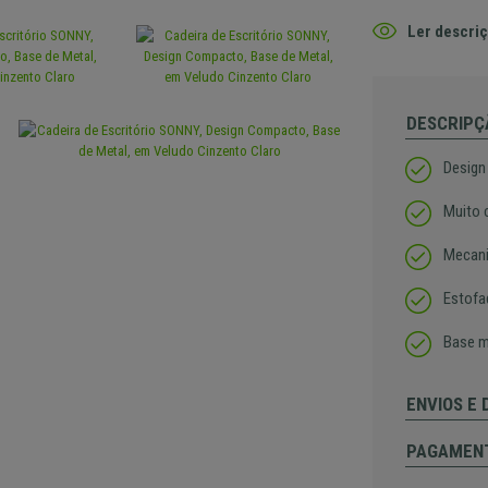
Ler descriç
DESCRIPÇ
Design
Muito 
Mecani
Estofa
Base m
ENVIOS E
PAGAMEN