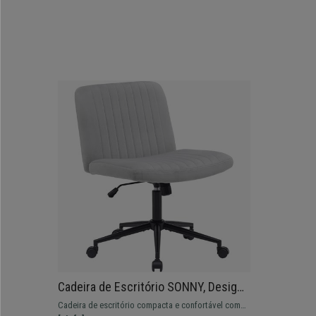
Cadeira de Escritório SONNY, Design
Compacto, Base de Metal, em Veludo
Cadeira de escritório compacta e confortável com