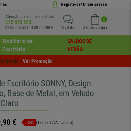
anos
Registe-se/ Inicie sessão
Atenção ao cliente e pedidos
0
215 550 693
08:00 - 13:30 | 14:30 - 17:00 H
Contato
A minha compra
Mobiliário de
SALDOS DE
Escritório
VERÃO
Limitado - 
Ver Promoção
 -
de Escritório SONNY, Design
, Base de Metal, em Veludo
 Claro
,90 €
(196,68 € IVA incluído)
-24%