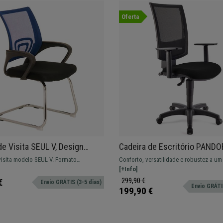
Oferta
de Visita SEUL V, Design
Cadeira de Escritório PANDO
o, Assento Acolchoado, Cor
Encosto em Malha, Braços
visita modelo SEUL V. Formato
Conforto, versatilidade e robustez a um
Ajustáveis, Bom Acolchoado
e disponível em várias cores.
imbatível. Este super modelo oferece um
[+Info]
Preto
excelente para o seu dia a dia. Várias co
299,90 €
€
Envio GRÁTIS (3-5 dias)
Envio GRÁTIS
disponíveis.
199,90 €