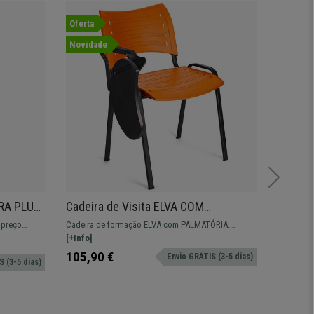
Oferta
Oferta
Novidade
RA PLUS,
Cadeira de Visita ELVA COM
Cadeira
PALMATÓRIA, Confortável, Pernas
Funcio
 preço
Cadeira de formação ELVA com PALMATÓRIA.
Cadeira d
, em
Pretas, Cor Laranja
Integra
 equilíbrio
Modelo ideal para salas de formação ou eventos em
[+Info]
simples, e
[+Info]
res
que necessitemos de uma mesa.
129,90 €
105,90 €
Envio GRÁTIS (3-5 dias)
 (3-5 dias)
89,90 