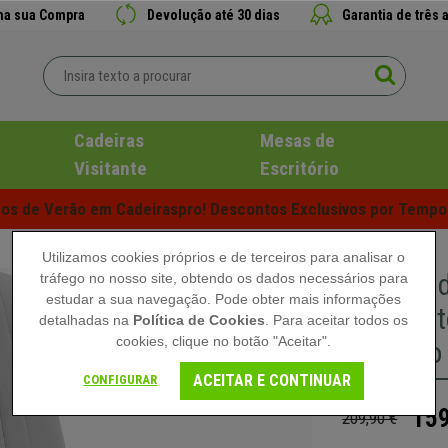
 na sua Compra
Devolução até 30 dias
Garantia de três 
Cadeiras
Mesas de
Visitante
Escritório
s de Verão em Cadeiraspro! Descontos Exclusivos por Tempo 
Utilizamos cookies próprios e de terceiros para analisar o
Cadeira 
tráfego no nosso site, obtendo os dados necessários para
estudar a sua navegação. Pode obter mais informações
Compacto
detalhadas na
Política de Cookies
. Para aceitar todos os
cookies, clique no botão "Aceitar".
Cinzento
ACEITAR E CONTINUAR
CONFIGURAR
159
209,90 €