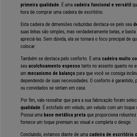
primeira qualidade
. É uma
cadeira funcional e versátil
qu
hora de comprar uma cadeira de escritório.
Esta cadeira de dimensões reduzidas destaca-se pelo seu
d
suas linhas são simples, mas verdadeiramente belas, e basta 
apreciá-las. Sem dúvida, ela se tornará o foco principal de 
colocar.
Também se destaca pelo conforto. É uma
cadeira muito co
seu
acolchoamento espesso
tanto no assento quanto no 
um
mecanismo de balanço
para que você se consiga inclina
dependendo de suas necessidades. O conforto é garantido, pa
ou convidados se sintam em casa.
Por fim, vale ressaltar que para a sua fabricação foram sel
qualidade
. É
estofado em veludo
, um veludo com um toque m
Possui uma
base metálica preta
que proporciona robustez 
fornece um toque premium ao visual e completa o design.
Concluindo, estamos diante de uma
cadeira de escritório 