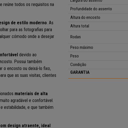
Largura do assento
e reúne todos os requisitos na
Profundidade do assento
Altura do encosto
esign de estilo moderno
. As
Altura total
olhar para as fotografias para
qualquer cómodo onde a desejar
Rodas
Peso máximo
nfortável
devido ao
Peso
encosto. Possui também
Condição
r o encosto ou deixá-lo fixo,
GARANTIA
ra que as suas visitas, clientes
ecionados
materiais de alta
uito agradável e confortável.
e estabilidade, e que também
com design atraente, ideal