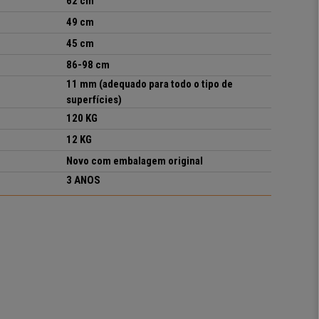
62 c
m
49
cm
45 cm
86-98 cm
11 mm (adequado para todo o tipo de
superfícies)
120 KG
12 KG
Novo com embalagem original
3 ANOS