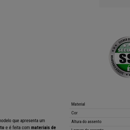
Material
Cor
odelo que apresenta um
Altura do assento
rto
e é feita com
materiais de