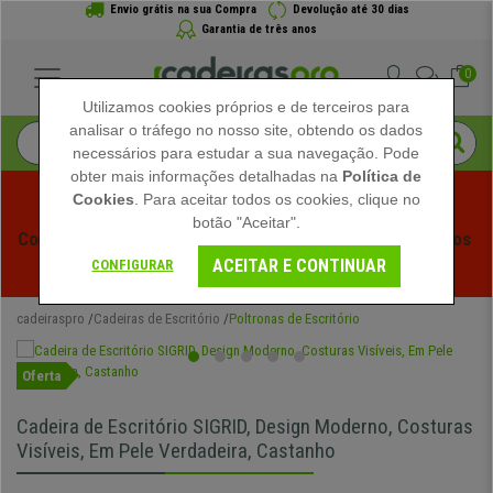
Envio grátis na sua Compra
Devolução até 30 dias
Garantia de três anos
0
Utilizamos cookies próprios e de terceiros para
analisar o tráfego no nosso site, obtendo os dados
necessários para estudar a sua navegação. Pode
obter mais informações detalhadas na
Política de
Cookies
. Para aceitar todos os cookies, clique no
botão "Aceitar".
Começam os Saldos de Verão em Cadeiraspro! Descontos 
ACEITAR E CONTINUAR
Exclusivos por Tempo Limitado - 
Ver Promoção
 -
CONFIGURAR
cadeiraspro
Cadeiras de Escritório
Poltronas de Escritório
Oferta
Cadeira de Escritório SIGRID, Design Moderno, Costuras
Visíveis, Em Pele Verdadeira, Castanho