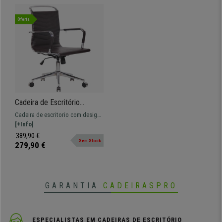
Oferta
Cadeira de Escritório
SIGRID, Design Moderno,
Cadeira de escritorio com design
Costuras Visíveis, Em Pele
elegante e moderno. Extra
[+Info]
Verdadeira, Castanho
conforto e fabrico de elevada
389,90 €
Sem Stock
qualidade.
279,90 €
GARANTIA
CADEIRASPRO
ESPECIALISTAS EM CADEIRAS DE ESCRITÓRIO