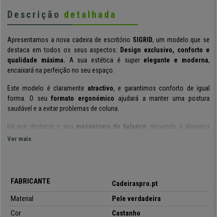
Descrição
detalhada
Apresentamos a nova cadeira de escritório
SIGRID
, um modelo que se
destaca em todos os seus aspectos:
Design exclusivo, conforto e
qualidade máxima.
A sua estética é super
elegante e moderna
,
encaixará na perfeição no seu espaço.
Este modelo é claramente
atractivo
, e garantimos conforto de igual
forma. O seu
formato ergonómico
ajudará a manter uma postura
saudável e a evitar problemas de coluna.
Há que destacar o seu
mecanismo de balanço
: movendo a alavanca
elevadora para fora activa-se este mecanismo, ao voltar a colocar a
Ver mais
alavanca para dentro, a cadeira voltará à sua posição inicial. Este
mecanismo é
bastante útil se tem de passar longos períodos de
tempo sentado.
FABRICANTE
Cadeiraspro.pt
O seu formato ergonómico, o conforto que oferece, e todos os seus
ajustes, fazem com que seja um modelo apto para
uso profissional de
Material
Pele verdadeira
8 horas diárias.
Cor
Castanho