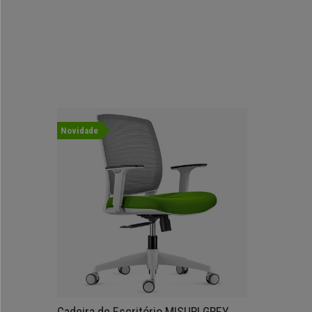
Novidade
Cadeira de Escritório MISURI GREY,