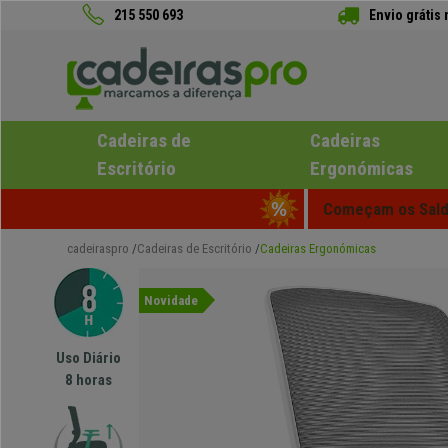
215 550 693
Envio grátis
Cadeiras de
Cadeiras
Escritório
Ergonómicas
Começam os Saldo
cadeiraspro
Cadeiras de Escritório
Cadeiras Ergonómicas
Novidade
Uso Diário
8 horas