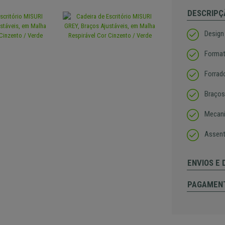
DESCRIPÇ
Design
Format
Forrad
Braços
Mecani
Assent
ENVIOS E
PAGAMEN