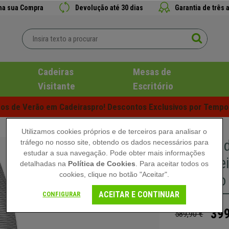
 na sua Compra
Devolução até 30 dias
Garantia de três 
Cadeiras
Mesas de
Visitante
Escritório
s de Verão em Cadeiraspro! Descontos Exclusivos por Tempo 
Utilizamos cookies próprios e de terceiros para analisar o
Cadeira 
tráfego no nosso site, obtendo os dados necessários para
estudar a sua navegação. Pode obter mais informações
Ajustáve
detalhadas na
Política de Cookies
. Para aceitar todos os
cookies, clique no botão "Aceitar".
Cinzento
ACEITAR E CONTINUAR
CONFIGURAR
399
589,90 €