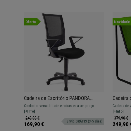
Oferta
Novidade
Cadeira de Escritório PANDORA,
Cadeira 
Encosto Ajustável em Malha, Bom
Exclusiv
Conforto, versatilidade e robustez a um preço
Cadeira de 
Acolchoado, Preto
Pano, Ve
imbatível. Este super modelo oferece um equilíbrio
[+Info]
LIMA. Confo
[+Info]
excelente para o seu dia a dia. Várias cores
249,90 €
379,90 €
Envio GRÁTIS (3-5 dias)
disponíveis.
169,90 €
249,90 