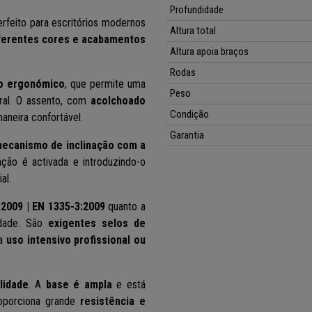
Profundidade
erfeito para escritórios modernos
Altura total
ferentes cores e acabamentos
Altura apoia braços
Rodas
o ergonómico
, que permite uma
Peso
ral.
O assento, com
acolchoado
Condição
maneira confortável.
Garantia
ecanismo de inclinação com a
nção é activada e introduzindo-o
al.
2009 | EN 1335-3:2009
quanto a
lidade. São
exigentes selos de
ra
uso intensivo profissional ou
lidade
. A
base é ampla
e está
oporciona grande
resistência e