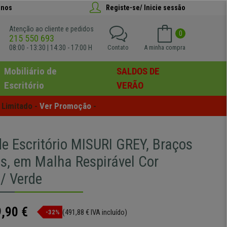
anos
Registe-se/ Inicie sessão
Atenção ao cliente e pedidos
0
215 550 693
08:00 - 13:30 | 14:30 - 17:00 H
Contato
A minha compra
Mobiliário de
SALDOS DE
Escritório
VERÃO
Limitado - 
Ver Promoção
 -
de Escritório MISURI GREY, Braços
is, em Malha Respirável Cor
 / Verde
,90 €
(491,88 € IVA incluído)
-32%