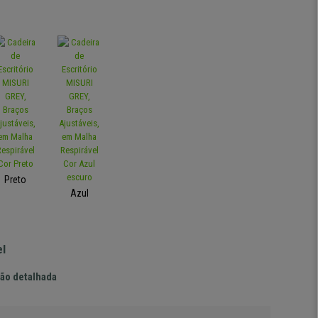
Preto
Azul
el
ão detalhada