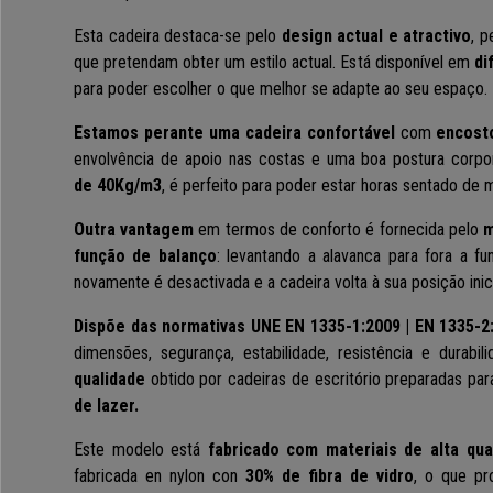
Esta cadeira destaca-se pelo
design actual e atractivo
, p
que pretendam obter um estilo actual. Está disponível em
di
para poder escolher o que melhor se adapte ao seu espaço.
Estamos perante uma cadeira confortável
com
encost
envolvência de apoio nas costas e uma boa postura corpo
de 40Kg/m3
, é perfeito para poder estar horas sentado de 
Outra vantagem
em termos de conforto é fornecida pelo
m
função de balanço
: levantando a alavanca para fora a fu
novamente é desactivada e a cadeira volta à sua posição inici
Dispõe das normativas UNE EN 1335-1:2009 | EN 1335-2:
dimensões, segurança, estabilidade, resistência e durabi
qualidade
obtido por cadeiras de escritório preparadas pa
de lazer.
Este modelo está
fabricado com materiais de alta qua
fabricada en nylon con
30% de fibra de vidro
, o que pr