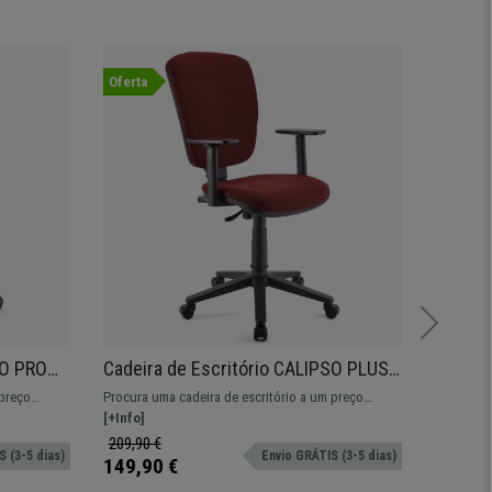
Oferta
Oferta
SO PRO
Cadeira de Escritório CALIPSO PLUS,
Lote 5
se
Encosto e Apoia braços Ajustáveis,
BRAÇOS
 preço
Procura uma cadeira de escritório a um preço
Lote de 5
Em Pano, Bordeaux
Cor Lar
istente,
imbatível? A CALIPSO é confortável e resistente,
[+Info]
perfeita 
[+Info]
perfeita para o seu dia a dia.
Disponíve
209,90 €
439,90
 (3-5 dias)
Envio GRÁTIS (3-5 dias)
149,90 €