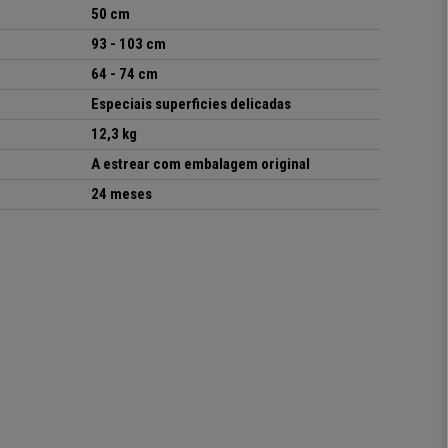
50 cm
93 - 103 cm
64 - 74 cm
Especiais superficies delicadas
12,3 kg
A
estrear com embalagem original
24 meses