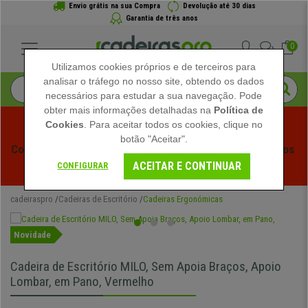
Envio grátis na sua Compra
Devolução até 30 dias
Garantia de três anos
0
Utilizamos cookies próprios e de terceiros para
analisar o tráfego no nosso site, obtendo os dados
necessários para estudar a sua navegação. Pode
obter mais informações detalhadas na
Política de
Cookies
. Para aceitar todos os cookies, clique no
botão "Aceitar".
Começam os Saldos de Verão em Cadeiraspro! Descontos 
ACEITAR E CONTINUAR
Exclusivos por Tempo Limitado - 
Ver Promoção
 -
CONFIGURAR
cadeiraspro
Cadeiras de Escritório
Cadeiras Ergonómicas
Novidade
Cadeira de Escritório MILO, Sem Apoia Braços, Apoio
Lombar, em Pano, Vermelho