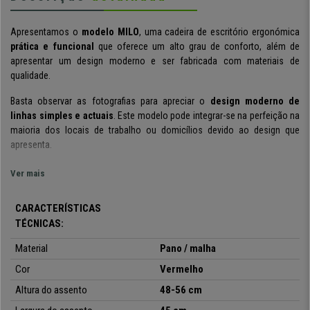
Apresentamos o
modelo MILO
, uma cadeira de escritório
ergonómica
prática e funcional
que oferece um
alto grau de conforto
, além de
apresentar um design moderno e ser fabricada com
materiais de
qualidade.
Basta observar as fotografias para apreciar o
design moderno de
linhas simples e actuais
. Este modelo pode integrar-se na perfeição na
maioria dos locais de trabalho ou domicílios devido ao design que
apresenta.
Destacamos a conveniência que este modelo oferece. Isto deve-se,
Ver mais
principalmente, ao
design ergonómico
,
que permite ao usuário manter
uma
postura correcta e saudável
durante o horário de trabalho.
O forro
CARACTERÍSTICAS
espesso do assento, e o encosto com apoio lombar ajustável em altura
TÉCNICAS:
aumentam a sensação de conforto.
Material
Pano / malha
O
mecanismo sincronizado de oscilação
, sistema útil e prático para
inclinar o encosto como desejar, possibilita fixar o encosto em várias
Cor
Vermelho
posições. Tudo isso torna este modelo adequado para
uso intensivo de
Altura do assento
48-56 cm
8 horas diárias
.