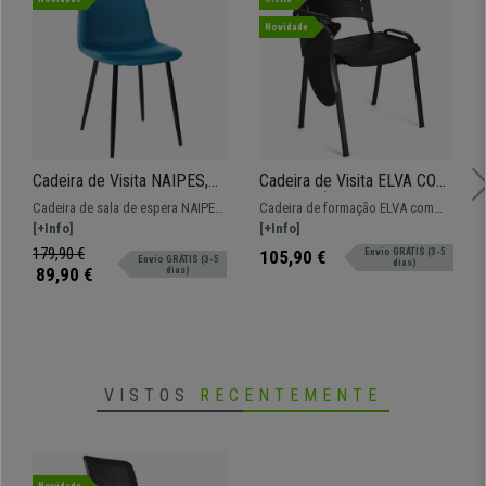
Novidade
Cadeira de Visita NAIPES,
Cadeira de Visita ELVA COM
Estructura Metálica, Em
PALMATÓRIA, Confortável,
Cadeira de sala de espera NAIPES,
Cadeira de formação ELVA com
Tecido, Cor Azul
Pernas Pretas, Cor Preto
um modelo moderno ideal para
[+Info]
PALMATÓRIA. Modelo ideal para
[+Info]
deixar as suas visitas
salas de formação ou eventos em
179,90 €
105,90 €
Envio GRÁTIS (3-5
Envio GRÁTIS (3-5
dias)
confortáveis!
que necessitemos de uma mesa.
89,90 €
dias)
VISTOS
RECENTEMENTE
Novidade