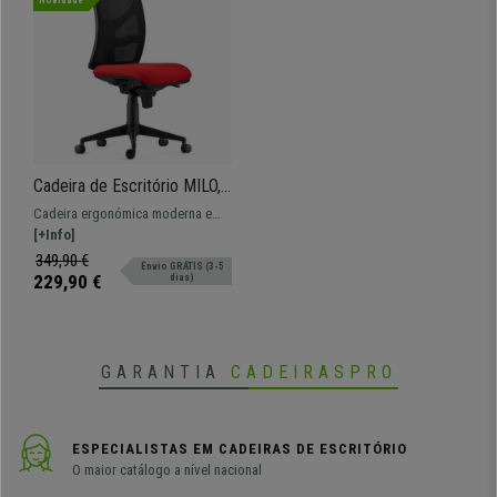
Cadeira de Escritório MILO,
Sem Apoia Braços, Apoio
Cadeira ergonómica moderna e
Lombar, em Pano, Vermelho
confortável, o modelo perfeito
[+Info]
para uso profissional dada a
349,90 €
Envio GRÁTIS (3-5
grande resistência e conforto.
229,90 €
dias)
GARANTIA
CADEIRASPRO
ESPECIALISTAS EM CADEIRAS DE ESCRITÓRIO
O maior catálogo a nível nacional