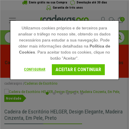
Envio grátis na sua Compra
Devolução até 30 dias
Garantia de três anos
0
Utilizamos cookies próprios e de terceiros para
analisar o tráfego no nosso site, obtendo os dados
necessários para estudar a sua navegação. Pode
obter mais informações detalhadas na
Política de
Cookies
. Para aceitar todos os cookies, clique no
botão "Aceitar".
Começam os Saldos de Verão em Cadeiraspro! Descontos 
ACEITAR E CONTINUAR
Exclusivos por Tempo Limitado - 
Ver Promoção
 -
CONFIGURAR
cadeiraspro
Cadeiras de Escritório
Novidade
Cadeira de Escritório HELGER, Design Elegante, Madeira
Cinzenta, Em Pele, Preto