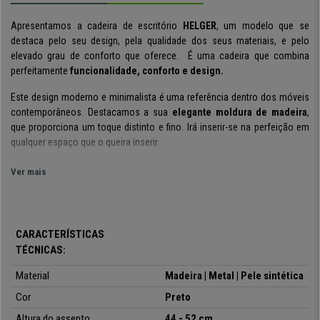
Apresentamos a cadeira de escritório
HELGER
, um modelo que se
destaca pelo seu design, pela qualidade dos seus materiais, e pelo
elevado grau de conforto que oferece. É uma cadeira que combina
perfeitamente
funcionalidade, conforto e design.
Este design moderno e minimalista é uma referência dentro dos móveis
contemporâneos. Destacamos a sua
elegante moldura de madeira
,
que proporciona um toque distinto e fino. Irá inserir-se na perfeição em
qualquer espaço que o queira inserir.
Tanto o
assento
como o
encosto
possuem um
acolchoado
Ver mais
confortável
que permite uma ótima sensação ao seu usuário. os seus
confortáveis
apoia braços
de design, garantem uma melhor postura e
apoio do seu utilizador.
CARACTERÍSTICAS
No que diz respeito ao conforto, o seu mecanismo de balanço
TÉCNICAS:
permite passar longos períodos de tempo na cadeira. O design das
linhas ergonómicas,
juntamente com todos os
ajustes deste modelo,
Material
Madeira | Metal | Pele sintética
tornam a cadeira adequada para
8 horas de utilização diária.
Cor
Preto
Os materiais escolhidos para a fabricação desta cadeira são de elevada
Altura do assento
44 - 52 cm