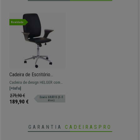
Novidade
Cadeira de Escritório
HELGER, Design Elegante,
Cadeira de design HELGER com
Madeira Cinzenta, Em Pele,
revestimento de madeira e forrada
[+Info]
Preto
em pele de máxima qualidade.
279,90 €
Envio GRÁTIS (3-5
189,90 €
dias)
GARANTIA
CADEIRASPRO