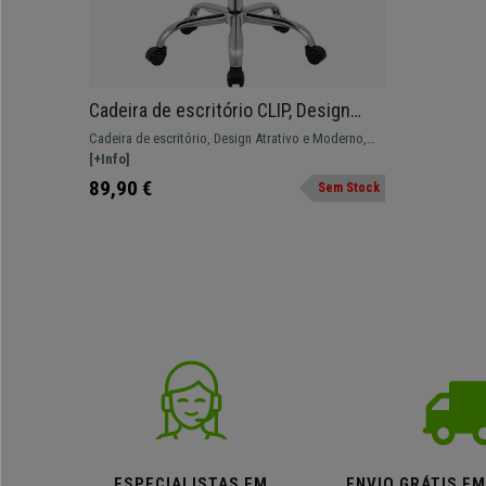
Cadeira de escritório CLIP, Design
Atrativo e Moderno, Estrutura
Cadeira de escritório, Design Atrativo e Moderno,
Metálica, em Pele cor Branco
Estrutura Metálica e Resistente com Assento
[+Info]
Cómodo e Bem Acolchoado
89,90 €
Sem Stock
ESPECIALISTAS EM
ENVIO GRÁTIS E