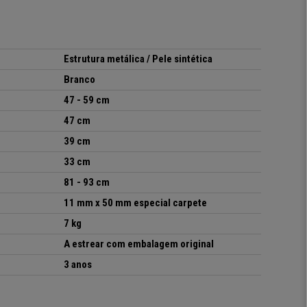
Estrutura metálica / Pele sintética
Branco
47 - 59 cm
47 cm
39 cm
33 cm
81 - 93 cm
11 mm x 50 mm especial carpete
7 kg
A estrear com embalagem original
3 anos