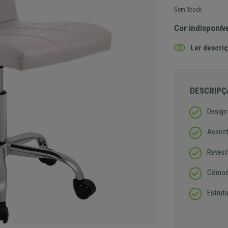
Sem Stock
Cor indisponív
Ler descriç
DESCRIPÇ
Design
Assent
Revest
Cómod
Estrutu