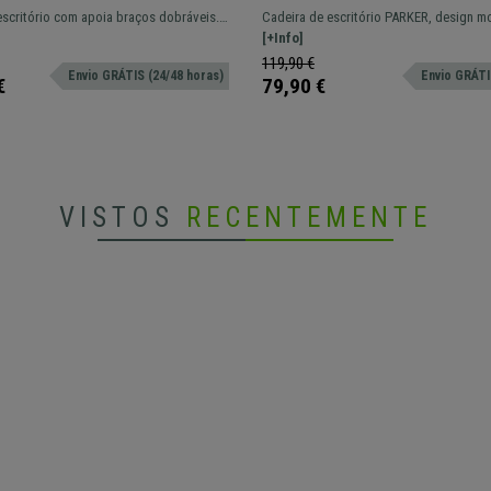
is, Design Ergonómico, Cor
Moderno Com Costuras Visív
escritório com apoia braços dobráveis.
Cadeira de escritório PARKER, design m
Acolchoada, Em Pele, Cor Ci
|48H
costuras visíveis, estofamento em pele.
[+Info]
119,90 €
Envio GRÁTIS (24/48 horas)
Envio GRÁTIS
€
79,90 €
VISTOS
RECENTEMENTE