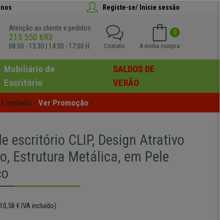
anos
Registe-se/ Inicie sessão
Atenção ao cliente e pedidos
0
215 550 693
08:00 - 13:30 | 14:30 - 17:00 H
Contato
A minha compra
Mobiliário de
SALDOS DE
Escritório
VERÃO
Limitado - 
Ver Promoção
 -
e escritório CLIP, Design Atrativo
o, Estrutura Metálica, em Pele
co
10,58 € IVA incluído)