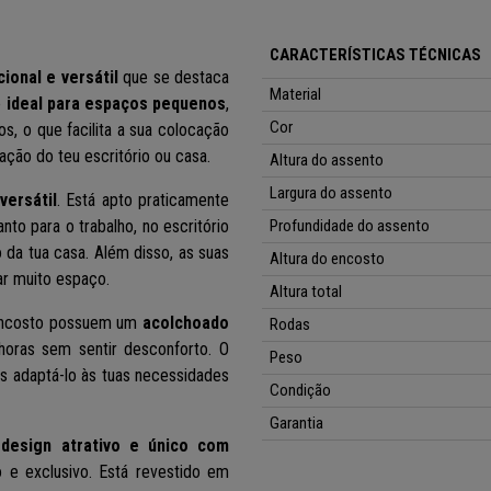
CARACTERÍSTICAS TÉCNICAS
ional e versátil
que se destaca
Material
e
ideal para espaços pequenos
,
Cor
s, o que facilita a sua colocação
ção do teu escritório ou casa.
Altura do assento
Largura do assento
versátil
. Está apto praticamente
to para o trabalho, no escritório
Profundidade do assento
 da tua casa. Além disso, as suas
Altura do encosto
r muito espaço.
Altura total
 encosto possuem um
acolchoado
Rodas
horas sem sentir desconforto. O
Peso
es adaptá-lo às tuas necessidades
Condição
Garantia
m
design atrativo e único com
 e exclusivo. Está revestido em