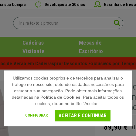
 na sua Compra
Devolução até 30 dias
Garantia de três 
Cadeiras
Mesas de
Visitante
Escritório
s de Verão em Cadeiraspro! Descontos Exclusivos por Tempo 
Utilizamos cookies próprios e de terceiros para analisar o
Cadeira d
tráfego no nosso site, obtendo os dados necessários para
estudar a sua navegação. Pode obter mais informações
e Modern
detalhadas na
Política de Cookies
. Para aceitar todos os
cookies, clique no botão "Aceitar".
cor Bran
ACEITAR E CONTINUAR
CONFIGURAR
89,90 €
(1