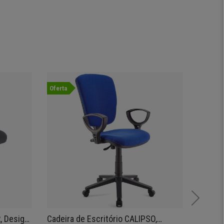
Oferta
Oferta
, Design
Cadeira de Escritório CALIPSO,
Cadeir