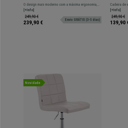
Estrutura Resistente, Design
Rebatíve
O design mais moderno com a máxima ergonomia,
Cadeira de 
Moderno, Em Preto
Preto
produto 100% exclusivo! Não perca a sua
[+Info]
Envio em 24
[+Info]
oportunidade.
249,90 €
249,90 €
Envio GRÁTIS (3-5 dias)
239,90 €
139,90 
Novidade