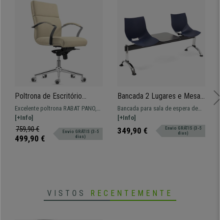
Poltrona de Escritório
Bancada 2 Lugares e Mesa,
RABAT PANO, Encosto
AMIR, Estructura Metálica,
Excelente poltrona RABAT PANO,
Bancada para sala de espera de
Médio, Mecanismo de
Em Plástico, Cor Azul
Encosto médio, ideal para
[+Info]
158x50 cm com estructura
[+Info]
Balanço, Em Creme
escritório com avançadas
metálica e assentos em plástico.
759,90 €
349,90 €
Envio GRÁTIS (3-5
Envio GRÁTIS (3-5
dias)
funcionalidades.
Muito resistente, grande
499,90 €
dias)
comodidade. Disponível em várias
cores.
VISTOS
RECENTEMENTE