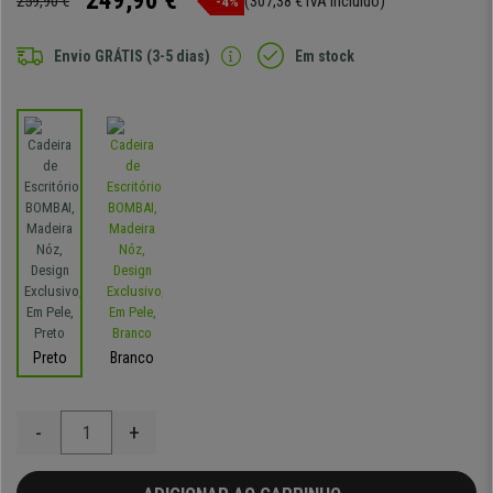
249,90 €
259,90 €
(307,38 € IVA incluído)
-4%
Envio GRÁTIS (3-5 dias)
Em stock
Preto
Branco
-
+