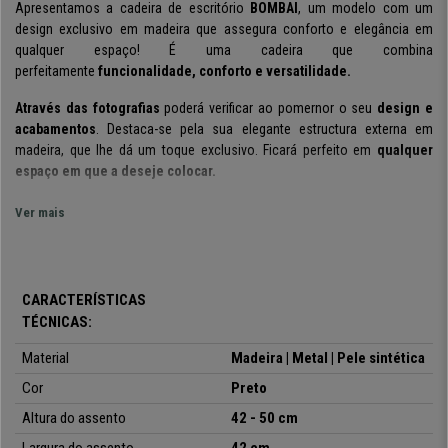
Apresentamos a cadeira de escritório
BOMBAI
, um modelo com um
design exclusivo em madeira que assegura conforto e elegância em
qualquer espaço! É uma cadeira que combina
perfeitamente
funcionalidade, conforto e versatilidade.
Através das fotografias
poderá verificar ao pomernor o seu
design e
acabamentos
. Destaca-se pela sua elegante estructura externa em
madeira, que lhe dá um toque exclusivo. Ficará perfeito em
qualquer
espaço em que a deseje colocar.
Também se destaca pelo conforto
que oferece ao utilizador. Tanto o
Ver mais
assento como o encosto são acolchoados e suaves
e, juntamente
com os seus confortáveis
apoia de braços
, uma
boa postura é
assegura.
CARACTERÍSTICAS
Inclui um mecanismo de balanço
que permite passar longos períodos
TÉCNICAS:
de tempo na cadeira. A sua estructura, juntamente com todos os
ajustes
deste modelo,
tornam a cadeira adequada para
8 horas de utilização
Material
Madeira | Metal | Pele sintética
diária.
Cor
Preto
Os materiais escolhidos para o fabrico desta cadeira são de elevada
Altura do assento
42 - 50 cm
qualidade.
Tanto a estrutura de madeira como a base metálica são
Largura do assento
42 cm