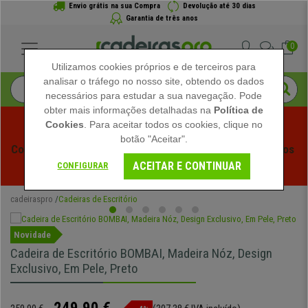
Envio grátis na sua Compra
Devolução até 30 dias
Garantia de três anos
0
Utilizamos cookies próprios e de terceiros para
analisar o tráfego no nosso site, obtendo os dados
necessários para estudar a sua navegação. Pode
obter mais informações detalhadas na
Política de
Cookies
. Para aceitar todos os cookies, clique no
botão "Aceitar".
Começam os Saldos de Verão em Cadeiraspro! Descontos 
ACEITAR E CONTINUAR
Exclusivos por Tempo Limitado - 
Ver Promoção
 -
CONFIGURAR
cadeiraspro
Cadeiras de Escritório
Novidade
Cadeira de Escritório BOMBAI, Madeira Nóz, Design
Exclusivo, Em Pele, Preto