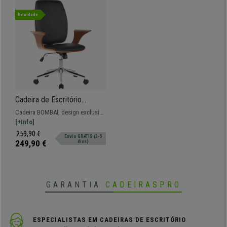
Novidade
Cadeira de Escritório
BOMBAI, Madeira Nóz,
Cadeira BOMBAI, design exclusivo
Design Exclusivo, Em Pele,
com fabrico de máxima qualidade
[+Info]
Preto
e resistência.
259,90 €
Envio GRÁTIS (3-5
249,90 €
dias)
GARANTIA
CADEIRASPRO
ESPECIALISTAS EM CADEIRAS DE ESCRITÓRIO