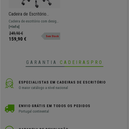
Cadeira de Escritório
BERLIM PANO, Design
Cadeira de escritório com design
elegante, Base Metálica, Cor
elegante e moderno. Extra
[+Info]
Castanho
conforto e fabrico de elevada
249,90 €
Sem Stock
qualidade.
159,90 €
GARANTIA
CADEIRASPRO
ESPECIALISTAS EM CADEIRAS DE ESCRITÓRIO
O maior catálogo a nível nacional
ENVIO GRÁTIS EM TODOS OS PEDIDOS
Portugal continental