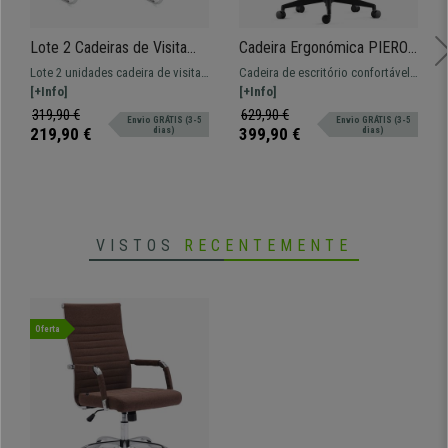
Lote 2 Cadeiras de Visita
Cadeira Ergonómica PIERO,
SEUL NET, Confortável, Em
Braços Ajustáveis,
Lote 2 unidades cadeira de visita
Cadeira de escritório confortável
Malha e Pele, Cor Verde
Comodidade, Pele
SEUL NET. Disponível em
[+Info]
e ergonómica. Acolchoado de alta
[+Info]
Verdadeira, Azul
diferentes cores para que elegir a
densidade e braços ajustáveis.
319,90 €
629,90 €
Envio GRÁTIS (3-5
Envio GRÁTIS (3-5
que melhor se adequa ao seu
219,90 €
399,90 €
dias)
dias)
espaço.
VISTOS
RECENTEMENTE
Oferta