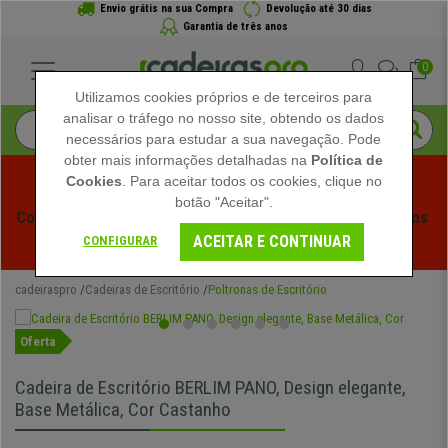
Envio grátis na sua Compra
Devolução até 30 dias
Garantia de três anos
0
Utilizamos cookies próprios e de terceiros para
analisar o tráfego no nosso site, obtendo os dados
necessários para estudar a sua navegação. Pode
obter mais informações detalhadas na
Política de
Cookies
. Para aceitar todos os cookies, clique no
botão "Aceitar".
Começam os Saldos de Verão em Cadeiraspro! Descontos 
ACEITAR E CONTINUAR
Exclusivos por Tempo Limitado - 
Ver Promoção
 -
CONFIGURAR
cadeiraspro
Cadeiras de Escritório
Poltronas de Escritório
Oferta
Cadeira de Escritório BERLIM PANO, Design elegante,
Base Metálica, Cor Castanho