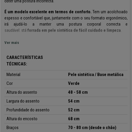
obter uma postura incorrecta.
É um modelo excelente em termos de conforto.
Tem um acolchoado
espesso e confortável que, juntamente com o seu formato ergonómico,
irá ajudá-lo a manter uma postura corporal correcta e
saudável.
stá
forrada em pele sintética de fácil cuidado e limpeza
.
Inclui um
mecanismo de balanço
, que com o auxílio de uma palanca de
Ver mais
elevação é ativado, ao voltar a colocar a palanca para dentro, a cadeira
retorna à sua forma original. Esta funcionalidade é muito útil, pois
CARACTERÍSTICAS
permite que possa escolher entre duas opções ao seu gosto.
TÉCNICAS:
A cadeira destaca-se pelo seu design elegante e cuidado.
Inclui
Material
Pele sintética / Base metálica
detalhes exclusivos e bons acabamentos, como suas costuras visíveis
ou as peças de metal brilhantes. Os seus materiais de fabrico são de
Cor
Verde
qualidade, como a sua
base metálica resistente até 140 kg
que garante
Altura do assento
48 - 58 cm
estabilidade e solidez. E
Largura do assento
54 cm
No nosso site
dispõe de este modelo a um
preço acessíve
l, com
Profundidade do assento
52 cm
garantia de 2 anos
e
envio totalmente grátis
para qualquer zona do
Altura do encosto
68 cm
País! Não perca a sua oportunidade e adquira esta poltrona acolchoada
incrível connosco!
Braços
70 - 80 cm
(desde o chão)