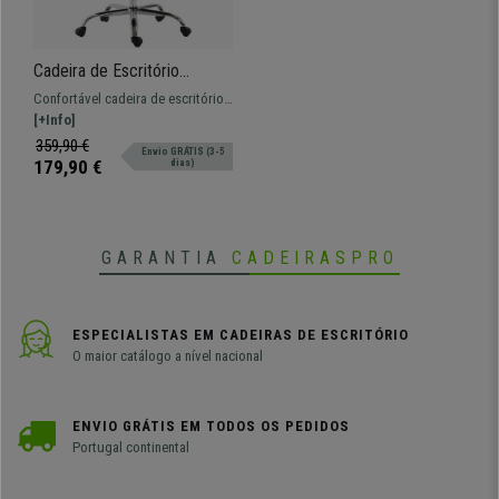
Cadeira de Escritório
BAUDY, Grosso Acolchoado,
Confortável cadeira de escritório
Base Metálica, Em Pele, Cor
forrada em pele sintética. Tem um
[+Info]
Verde
mecanismo de balanço e uma
359,90 €
Envio GRÁTIS (3-5
base metálica.
179,90 €
dias)
GARANTIA
CADEIRASPRO
ESPECIALISTAS EM CADEIRAS DE ESCRITÓRIO
O maior catálogo a nível nacional
ENVIO GRÁTIS EM TODOS OS PEDIDOS
Portugal continental