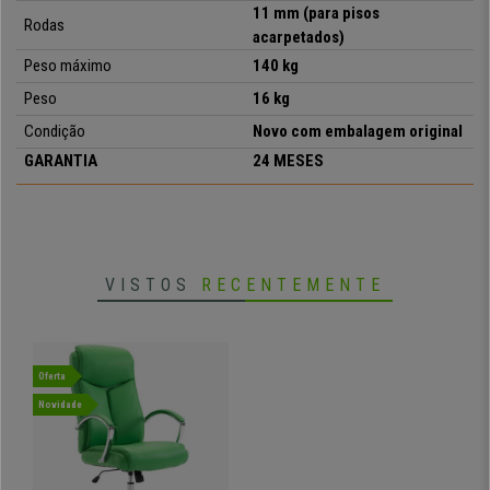
11 mm (para pisos
Rodas
acarpetados)
•
Design elegante e moderno
Peso máximo
14
0
kg
• Apoia braços em metal
Peso
16 kg
•
Forrado em pele sintética
• Base cromada resistente até 140 kg
Condição
Novo com embalagem original
•
Disponível em versão pano
GARANTIA
24 MESES
VISTOS
RECENTEMENTE
Oferta
Novidade