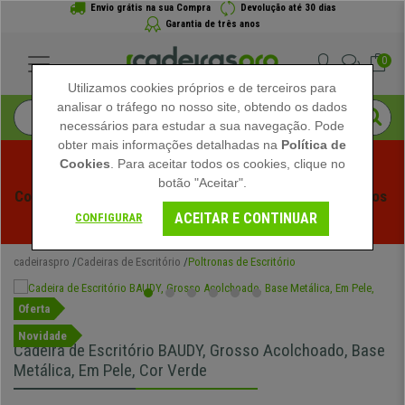
Envio grátis na sua Compra
Devolução até 30 dias
Garantia de três anos
0
Utilizamos cookies próprios e de terceiros para
analisar o tráfego no nosso site, obtendo os dados
necessários para estudar a sua navegação. Pode
obter mais informações detalhadas na
Política de
Cookies
. Para aceitar todos os cookies, clique no
botão "Aceitar".
Começam os Saldos de Verão em Cadeiraspro! Descontos 
ACEITAR E CONTINUAR
Exclusivos por Tempo Limitado - 
Ver Promoção
 -
CONFIGURAR
cadeiraspro
Cadeiras de Escritório
Poltronas de Escritório
Oferta
Novidade
Cadeira de Escritório BAUDY, Grosso Acolchoado, Base
Metálica, Em Pele, Cor Verde