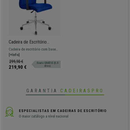
Cadeira de Escritório
ANIBAL BASE PRO, Braços
Cadeira de escritório com base
Ajustáveis, Acolchoado em
metálica que oferece conforto
[+Info]
Tecido Azul
para o seu dia a dia a um preço
299,90 €
Envio GRÁTIS (3-5
acessível. Disponível em várias
219,90 €
dias)
cores e acabamentos
GARANTIA
CADEIRASPRO
ESPECIALISTAS EM CADEIRAS DE ESCRITÓRIO
O maior catálogo a nível nacional