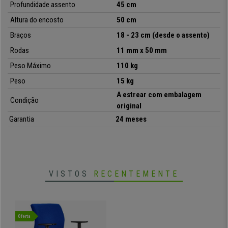
Em CadeirasPro disponibilizamos esta cadeira ao melhor preço com
Profundidade assento
45 cm
envio grátis e garantia. Aproveite esta oportunidade!
Altura do encosto
50 cm
Braços
18 - 23 cm (desde o assento)
Rodas
11 mm x 50 mm
•
Design ergonómico
• Acolchoado confortável
Peso Máximo
110 kg
•
Apoia braços ajustáveis em altura
Peso
15 kg
• Qualidade de fabrico
•
Forrado em tecido de qualidade
A estrear com embalagem
Condição
original
Garantia
24 meses
VISTOS
RECENTEMENTE
Oferta