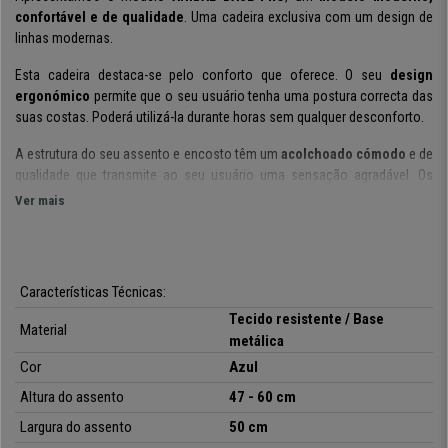
confortável e de qualidade
. Uma cadeira exclusiva com um design de
linhas modernas.
Esta cadeira destaca-se pelo conforto que oferece. O seu
design
ergonómico
permite que o seu usuário tenha uma postura correcta das
suas costas. Poderá utilizá-la durante horas sem qualquer desconforto.
A estrutura do seu assento e encosto têm um
acolchoado cómodo
e de
qualidade que transmite ao seu usuário uma sensação agradável. Os
apoia braços são ajustáveis em altura
, uma característica que facilita
Ver mais
encontrar a posição ideal.
É um modelo que tem
mecanismo de balanço bloqueável
, para que
possa escolher a posição que mais goste, ou, que mais se adapte às
Características Técnicas:
suas necessidades diárias. É uma função prática que nos permite uma
maior liberdade de movimentos.
Tecido resistente / Base
Material
metálica
Está fabricada com
materiais de qualidade
. Tem uma
base sólida de
Cor
Azul
metal reforçado
, garantindo resistência e estabilidade. É forrada em
tecido resistente disponível em várias cores para que possa escolher a
Altura do assento
47 - 60 cm
que mais goste ou que melhore se adapte ao seu espaço.
Largura do assento
50 cm