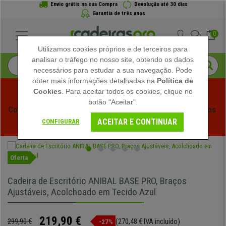
Envio grátis na sua Compra
Devolução até 30 dias
Garantia de três anos
0
Utilizamos cookies próprios e de terceiros para
analisar o tráfego no nosso site, obtendo os dados
necessários para estudar a sua navegação. Pode
obter mais informações detalhadas na
Política de
Cookies
. Para aceitar todos os cookies, clique no
botão "Aceitar".
Começam os Saldos de Verão em Cadeiraspro! Descontos 
ACEITAR E CONTINUAR
Exclusivos por Tempo Limitado - 
Ver Promoção
 -
CONFIGURAR
Oferta
Cadeira de Escritório ANIBAL BASE PRO, Braços
Ajustáveis, Acolchoado em Tecido Azul
219,90 €
299,90 €
(270,48 € IVA incluído)
-27%