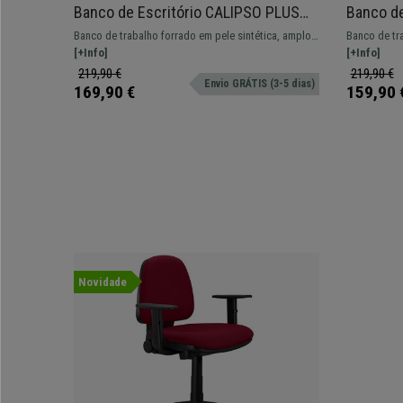
Banco de Escritório CALIPSO PLUS
Banco de
PELE, Encosto ajustável, Bom
Encosto 
Banco de trabalho forrado em pele sintética, amplo,
Banco de tra
Acolchoado em Pele, cor Azul
em Pele,
resistente e confortável com repousa pés e apoia
[+Info]
resistente 
[+Info]
braços. Ajustável e adaptável para uso profissional.
braços. Ajus
219,90 €
219,90 €
Envio GRÁTIS (3-5 dias)
169,90 €
159,90 
Novidade