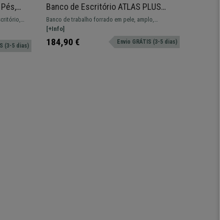
 Pés,
Banco de Escritório ATLAS PLUS
Banco 
r Cinza
PELE, Encosto ajustável, Bom
Comodi
critório,
Banco de trabalho forrado em pele, amplo,
Modelo RE
Acolchoado, Em Branco
Creme
nforto
resistente e confortável. Ajustável e adaptável para
[+Info]
que possa
[+Info]
uso profissional.
problemas
184,90 €
104,90
Envio GRÁTIS (3-5 dias)
 (3-5 dias)