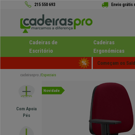
215 550 693
Envio grátis
Cadeiras de
Cadeiras
Escritório
Ergonómicas
Começam os Saldo
cadeiraspro
Especiais
Novidade
Com Apoia
Pés