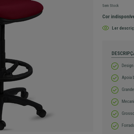
Sem Stock
Cor indisponív
Ler descriç
DESCRIPÇ
Design 
Apoia 
Grande
Mecani
Grosso
Forrad