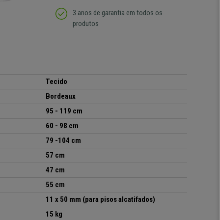
3 anos de garantia em todos os
produtos
Tecido
Bordeaux
95 - 119 cm
60 - 98 cm
79 -104 cm
57 cm
47 cm
55 cm
11 x 50 mm (para pisos alcatifados)
15 kg