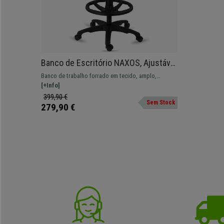
Banco de Escritório NAXOS, Ajustável
em Altura, Com Apoia Pés, Em Pano,
Banco de trabalho forrado em tecido, amplo,
Bordeaux
resistente e confortável. Ajustável e adaptável para
[+Info]
uso profissional.
399,90 €
Sem Stock
279,90 €