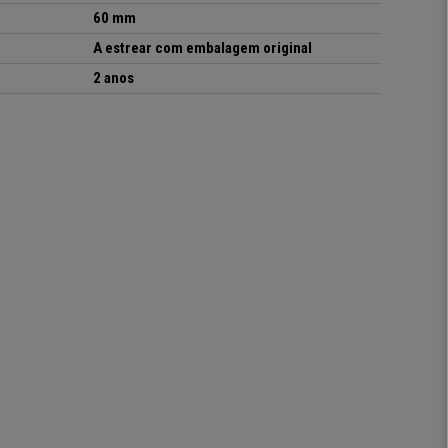
60 mm
A estrear com embalagem original
2 anos