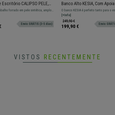
 Escritório CALIPSO PELE,
Banco Alto KESIA, Com Apoia
ajustável, Bom Acolchoado
Design Elegante, Em Pano, Co
balho forrado em pele sintética, amplo,
O banco KESIA é perfeito tanto para o es
 cor Preto
Escuro
e confortável com repousa pés e apoia
como para casa. Inclui almofada para co
[+Info]
tável e adaptável para uso profissional.
superior.
249,90 €
Envio GRÁTIS (3-5 dias)
Envio GRÁTIS
€
199,90 €
VISTOS
RECENTEMENTE