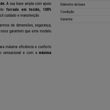
ade.
A sua base ampla com apoio
Diâmetro da base
delo
forrado em tecido, 100%
Condição
ácil cuidado e manutenção.
Garantia
rmos de dimensões, segurança,
igorosos garantem que este modelo
para máxima eficiência e conforto
ço sensacional e com a
máxima