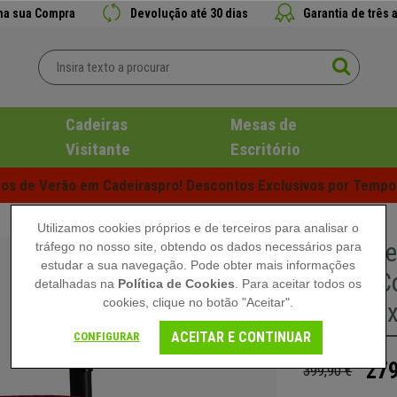
 na sua Compra
Devolução até 30 dias
Garantia de três 
Cadeiras
Mesas de
Visitante
Escritório
s de Verão em Cadeiraspro! Descontos Exclusivos por Tempo 
Utilizamos cookies próprios e de terceiros para analisar o
Banco de
tráfego no nosso site, obtendo os dados necessários para
estudar a sua navegação. Pode obter mais informações
Altura, 
detalhadas na
Política de Cookies
. Para aceitar todos os
cookies, clique no botão "Aceitar".
Bordeau
ACEITAR E CONTINUAR
CONFIGURAR
279
399,90 €