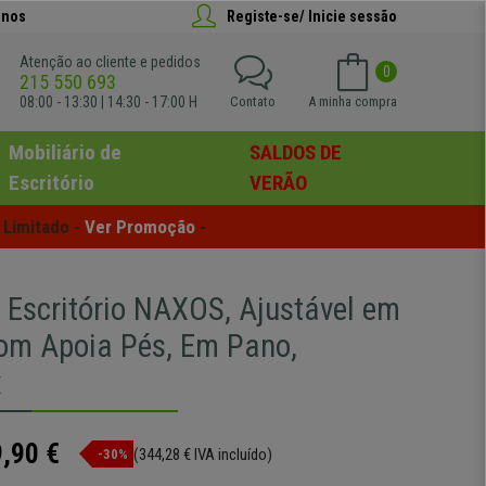
anos
Registe-se/ Inicie sessão
Atenção ao cliente e pedidos
0
215 550 693
08:00 - 13:30 | 14:30 - 17:00 H
Contato
A minha compra
Mobiliário de
SALDOS DE
Escritório
VERÃO
Limitado - 
Ver Promoção
 -
 Escritório NAXOS, Ajustável em
Com Apoia Pés, Em Pano,
x
,90 €
(344,28 € IVA incluído)
-30%