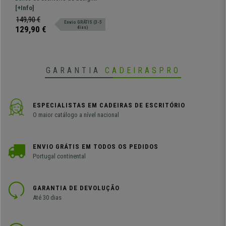
Conforto Extra, Cor Creme
elegante e moderno. Confortável e
[+Info]
resistente graças à sua estrutura
149,90 €
Envio GRÁTIS (3-5
metálica.
129,90 €
dias)
GARANTIA
CADEIRASPRO
ESPECIALISTAS EM CADEIRAS DE ESCRITÓRIO
O maior catálogo a nível nacional
ENVIO GRÁTIS EM TODOS OS PEDIDOS
Portugal continental
GARANTIA DE DEVOLUÇÃO
Até 30 dias