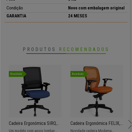
Condição
Novo com embalagem original
GARANTIA
24 MESES
PRODUTOS
RECOMENDADOS
Novidade
Novidade
Cadeira Ergonómica SIRO,
Cadeira Ergonómica FELIX,
Apoio Lombar, Em Malha
Suporte Lombar Ajustável,
Um modelo com apoio lombar
Novidade cadeira Moderna