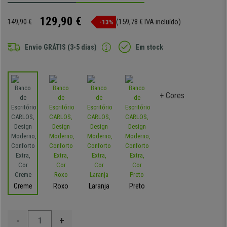
129,90 €
149,90 €
(159,78 € IVA incluído)
-13%
Envio GRÁTIS (3-5 dias)
Em stock
+ Cores
Creme
Roxo
Laranja
Preto
-
+