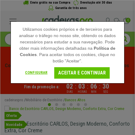
Envio grátis na sua Compra
Devolução até 30 dias
Garantia de três anos
0
Utilizamos cookies próprios e de terceiros para
analisar o tráfego no nosso site, obtendo os dados
necessários para estudar a sua navegação. Pode
obter mais informações detalhadas na
Política de
Cookies
. Para aceitar todos os cookies, clique no
botão "Aceitar".
Começam os Saldos de Verão em Cadeiraspro! Descontos 
ACEITAR E CONTINUAR
Exclusivos por Tempo Limitado - 
Ver Promoção
 -
CONFIGURAR
02
:
03
:
06
:
30
Fim da promoção a:
DIAS
HORAS
MIN
SEG
cadeiraspro
Mobiliário de Escritório
Bancos Altos
Oferta
Banco de Escritório CARLOS, Design Moderno, Conforto
Novidade
Extra, Cor Creme