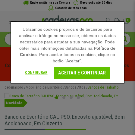
Envio grátis na sua Compra
Devolução até 30 dias
Garantia de três anos
0
Utilizamos cookies próprios e de terceiros para
analisar o tráfego no nosso site, obtendo os dados
necessários para estudar a sua navegação. Pode
obter mais informações detalhadas na
Política de
Cookies
. Para aceitar todos os cookies, clique no
botão "Aceitar".
Começam os Saldos de Verão em Cadeiraspro! Descontos 
ACEITAR E CONTINUAR
Exclusivos por Tempo Limitado - 
Ver Promoção
 -
CONFIGURAR
cadeiraspro
Mobiliário de Escritório
Bancos Altos
Bancos de Trabalho
Novidade
Banco de Escritório CALIPSO, Encosto ajustável, Bom
Acolchoado, Em Cinzento