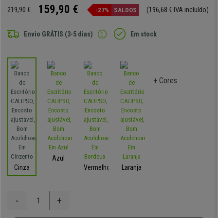
159,90 €
219,90 €
(196,68 € IVA incluído)
-27%
SALDOS
Envio GRÁTIS (3-5 dias)
Em stock
+ Cores
Azul
Cinza
Vermelho
Laranja
-
+