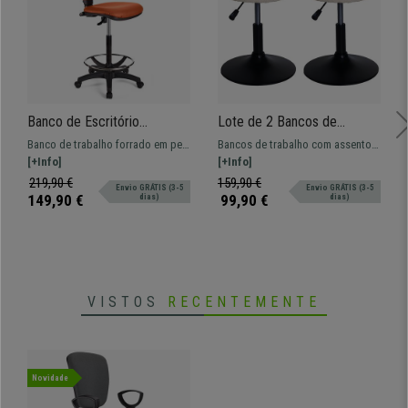
Banco de Escritório
Lote de 2 Bancos de
CALIPSO SEM BRAÇOS
Trabalho BLOOM, Giratório
Banco de trabalho forrado em pele
Bancos de trabalho com assento
PELE, Encosto ajustável,
360º, acolchoado grosso,
sintética, amplo, resistente e
[+Info]
giratório em 360º. Altura
[+Info]
Bom Acolchoado em Pele,
em pano de cor Branco
confortável com repousa pés.
regulável, em pano
219,90 €
159,90 €
Envio GRÁTIS (3-5
Envio GRÁTIS (3-5
cor Laranja
creme
Ajustável e adaptável para uso
149,90 €
99,90 €
dias)
dias)
profissional.
VISTOS
RECENTEMENTE
Novidade