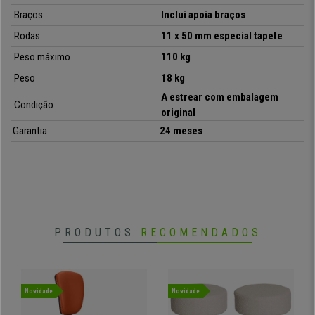
Braços
Inclui apoia braços
•
Encosto ergonómico ajustável
Rodas
11 x 50 mm especial tapete
• Mecanismo reclinável permanente
•
Acolchoado espesso para conforto extra
Peso máximo
110 kg
• Fabrico de qualidade. Ultra resistente
Peso
18 kg
•
Inclui apoia braços
A estrear com embalagem
Condição
original
Garantia
24 meses
PRODUTOS
RECOMENDADOS
Novidade
Novidade