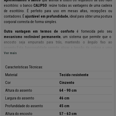
escritório: o banco
CALIPSO
reúne todas as vantagens de uma cadeira
de escritório. É perfeito para uso em mesas altas, recepções ou
contadores.
É
ajustável em profundidade
, ideal para obter uma postura
corporal correcta de forma simples.
Outra vantagem em termos de conforto
é fornecida pelo seu
mecanismo reclinável permanente
, um sistema que permite que o
encosto seja empurrado para trás, mantendo o ângulo fixo ao
assento.Esta funcionalidade permite aliviar a tensão da coluna e uma
maior liberdade de movimento
Ver mais
.
Os materiais com os quais foi fabricado são de qualidade.
A sua
Características Técnicas:
base ampla com apoio para os pés oferece estabilidade absoluta. É um
modelo
fabricado em tecido
, material que se destaca pelo
fácil
Material
Tecido resistente
cuidado e manutenção
.
Cor
Cinzento
Um banco muito confortável.
O encosto é de formato ergonómico com
Altura do assento
64 - 90 cm
acolchoado grosso.
É um banco com um bom desempenho, perfeito
Largura do assento
46 cm
para máxima eficiência e conforto no trabalho.
No CadeirasPro
está
disponível a um
preço sensacional e com a máxima garantia.
Profundidade do assento
45 cm
Altura do encosto
57 - 63 cm