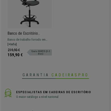
Banco de Escritório
CALIPSO, Encosto ajustável,
Banco de trabalho forrado em
Bom Acolchoado, Em
tecido, amplo, resistente e
[+Info]
Cinzento
confortável. Ajustável e adaptável
219,90 €
Envio GRÁTIS (3-5
para uso profissional.
159,90 €
dias)
GARANTIA
CADEIRASPRO
ESPECIALISTAS EM CADEIRAS DE ESCRITÓRIO
O maior catálogo a nível nacional