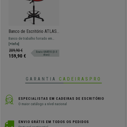
Banco de Escritório ATLAS
SEM BRAÇOS, Encosto
Banco de trabalho forrado em
ajustável, Bom Acolchoado,
tecido, amplo, resistente e
[+Info]
Em Vermelho
confortável. Ajustável e adaptável
209,90 €
Envio GRÁTIS (3-5
para uso profissional.
159,90 €
dias)
GARANTIA
CADEIRASPRO
ESPECIALISTAS EM CADEIRAS DE ESCRITÓRIO
O maior catálogo a nível nacional
ENVIO GRÁTIS EM TODOS OS PEDIDOS