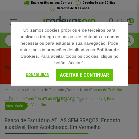
Envio grátis na sua Compra
Devolução até 30 dias
Garantia de três anos
0
Utilizamos cookies próprios e de terceiros para
analisar o tráfego no nosso site, obtendo os dados
necessários para estudar a sua navegação. Pode
obter mais informações detalhadas na
Política de
Cookies
. Para aceitar todos os cookies, clique no
botão "Aceitar".
Começam os Saldos de Verão em Cadeiraspro! Descontos 
ACEITAR E CONTINUAR
Exclusivos por Tempo Limitado - 
Ver Promoção
 -
CONFIGURAR
cadeiraspro
Mobiliário de Escritório
Bancos Altos
Bancos de Trabalho
Novidade
Banco de Escritório ATLAS SEM BRAÇOS, Encosto
ajustável, Bom Acolchoado, Em Vermelho