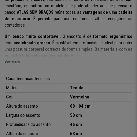
escritório, encontrou um modelo que pode atender ao que precisa: o
banco
ATLAS SEM BRAÇOS
reúne todas as
vantagens de uma cadeira
de escritório
. É perfeito para uso em mesas altas, recepções ou
contadores.
Um banco muito confortável.
O encosto é de
formato ergonómico
com
acolchoado grosso
. É ajustável em profundidade, ideal para obter
uma
postura corporal correcta
de forma simples.
Os materiais com os
quais foi fabricado são de qualidade.
Ver mais
Outra vantagem
em termos de conforto é fornecida pelo seu
mecanismo reclinável permanente
, um sistema que permite que o
Características Técnicas:
encosto seja empurrado para trás, mantendo o ângulo fixo ao
assento.Esta funcionalidade permite
aliviar a tensão da coluna
e uma
Material
Tecido
maior liberdade de movimento.
Cor
Vermelho
A sua base ampla
com
apoio para os pés
oferece estabilidade absoluta.
Altura do assento
68 - 94 cm
É um modelo
fabricado em tecido
, material que se destaca pelo
fácil
Largura do assento
50 cm
cuidado e manutenção
. É um banco com um bom desempenho,
perfeito para máxima eficiência e conforto no trabalho.
No CadeirasPro
Profundidade do assento
46 cm
está disponível a um
preço sensacional e com 24 meses de garantia.
Altura do encosto
53 cm