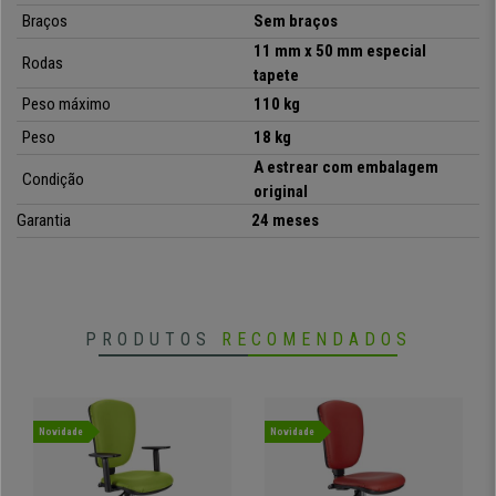
Braços
Sem braços
11 mm x 50 mm especial
•
Encosto ergonómico ajustável
Rodas
tapete
• Mecanismo reclinável permanente
•
Acolchoado espesso para conforto extra
Peso máximo
110 kg
• Fabrico de qualidade. Ultra resistente
Peso
18 kg
A estrear com embalagem
Condição
original
Garantia
24 meses
PRODUTOS
RECOMENDADOS
Novidade
Novidade