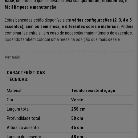
BASE
, um modelo que se destaca pela sua
qualidade, resistênica, e
fácil limpeza e manutenção.
Estas bancadas estão disponíveis em
várias configurações (2, 3, 4 e 5
assentos), com ou sem mesa, e diferentes cores e materiais.
Poderá
combinar-las entre si, em caso de necessitar maior número de assentos,
podendo também colocar uma mesa na posição que mais deseje.
O assento e o encosto são de acolchoado reforçado, um material
Ver mais
resistente
que se destaca pela sua fácil limpeza e manutenção. É um
modelo confortável, ideal para oferecer aos clientes, ou convidados,
enquanto esperam!
CARACTERÍSTICAS
A
estructura está construída em marco de aço com pernas
TÉCNICAS:
cromadas.
Um material que assegura uma resistência e durabilidade
Material
Tecido resistente, aço
máxima, algo fundamental neste tipo de assentos. Assegura uma
maior
estabilidade
, uma vez que uma bancada tem a vantagem de ser mais
Cor
Verde
ampla de que uma cadeira individual.
Largura total
258 cm
Trata-se de um modelo prático e versátil:
Pode ser utilizado em
Profundidade total
50 cm
reuniões, com clientes, em salas de espera, recepções de escritório,
Altura do assento
45 cm
conferência, ou eventos! Em CadeirasPro tem este modelo disponível a
um
preço acessível, com garantia e envio grátis!
Largura do assento
48 cm