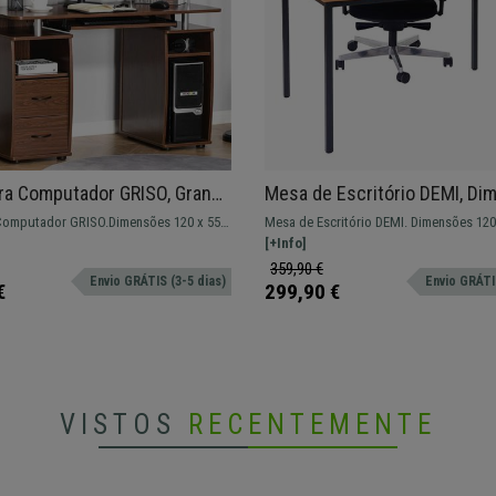
ra Computador GRISO, Grande
Mesa de Escritório DEMI, D
ão, Dimensões 120x55x85
120x80x74,5cm, Estrutura Me
omputador GRISO.Dimensões 120 x 55 e
Mesa de Escritório DEMI. Dimensões 120
adeira, Cor Carvalho
Em Madeira, Cor Castanho
ura. Modelo com ampla superfície de
cm de altura. Estrutura metálica com sup
[+Info]
 gavetas para arrumação. Inclui suporte
madeira.
359,90 €
Envio GRÁTIS (3-5 dias)
Envio GRÁTIS
€
299,90 €
VISTOS
RECENTEMENTE