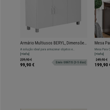
Armário Multiusos BERYL, Dimensões
Mesa Pa
90x75x30 cm, Em Madeira, Cor
Arrumaç
A solução ideal para armazenar objetos e
Mesa Para C
Branco
cm, Em M
documentos de maneira fácil e rápida em sua casa,
[+Info]
85cm de alt
[+Info]
ou no escritório.
uso e várias
239,90 €
249,90 €
Envio GRÁTIS (3-5 dias)
de teclado.
99,90 €
199,90 