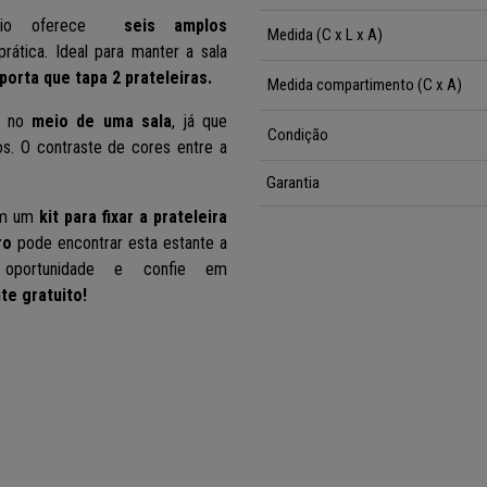
ário oferece
seis
amplos
Medida (C x L x A)
tica. Ideal para manter a sala
 porta que tapa 2 prateleiras.
Medida compartimento (C x A)
 no
meio de uma sala
, já que
Condição
. O contraste de cores entre a
Garantia
ém um
kit para fixar a prateleira
ro
pode encontrar esta estante a
oportunidade e confie em
te gratuito!