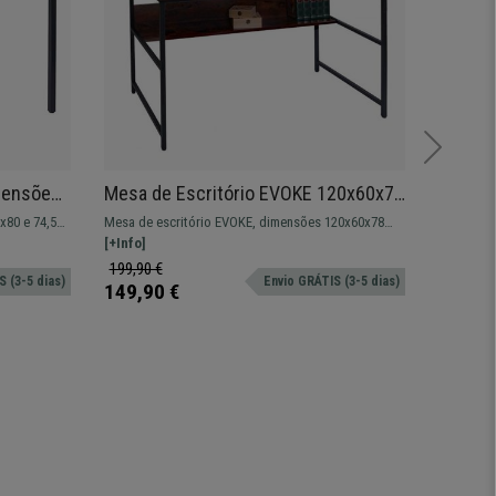
imensões
Mesa de Escritório EVOKE 120x60x78
Mesa P
tálica,
cm, Estrutura Metálica, Superfície em
Arruma
x80 e 74,5
Mesa de escritório EVOKE, dimensões 120x60x78
Mesa Para
Madeira, Cor Nogueira
cm, Em
erficie de
cm, estrutura metálica, superfície em madeira.
[+Info]
85cm de a
[+Info]
uso e vár
199,90 €
249,90 
 (3-5 dias)
Envio GRÁTIS (3-5 dias)
de teclad
149,90 €
179,90