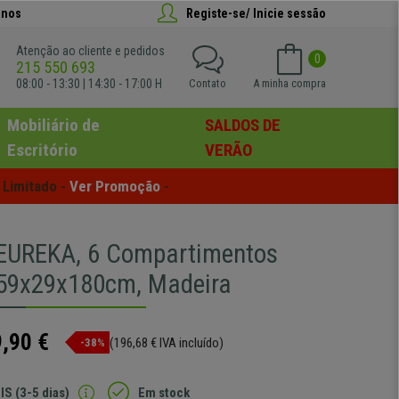
anos
Registe-se/ Inicie sessão
Atenção ao cliente e pedidos
0
215 550 693
08:00 - 13:30 | 14:30 - 17:00 H
Contato
A minha compra
Mobiliário de
SALDOS DE
Escritório
VERÃO
Limitado - 
Ver Promoção
 -
EUREKA, 6 Compartimentos
59x29x180cm, Madeira
,90 €
(196,68 € IVA incluído)
-38%
IS (3-5 dias)
Em stock