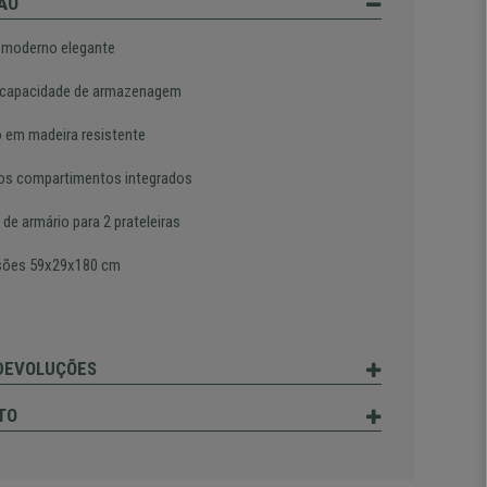
ÃO
 moderno elegante
capacidade de armazenagem
o em madeira resistente
os compartimentos integrados
 de armário para 2 prateleiras
sões 59x29x180 cm
 DEVOLUÇÕES
TO