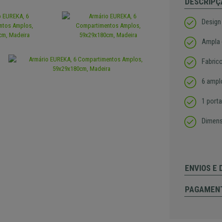
DESCRIPÇ
Design
Ampla 
Fabric
6 ampl
1 porta
Dimen
ENVIOS E
PAGAMEN