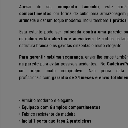
Apesar do seu
compacto tamanho
, este arm
compartimentos
em forma de cubo para armazenagem prá
arrumada e dar um toque moderno. Inclui também
1 prática
Esta estante pode ser
colocada contra uma parede
ou
os
cubos estão abertos e acessíveis
de ambos os lados
estrutura branca e as gavetas cinzentas é muito elegante.
Para garantir máxima segurança
, enviar-lhe-emos tamb
na parede
para evitar possíveis acidentes. No
CadeirasP
um preço muito competitivo. Não perca esta 
profissionais com
garantia de 24 meses e envio totalmen
• Armário moderno e elegante
•
Equipado com 6 amplos compartimentos
• Fabrico resistente de madeira
•
Inclui 1 porta que tapa 2 prateleiras