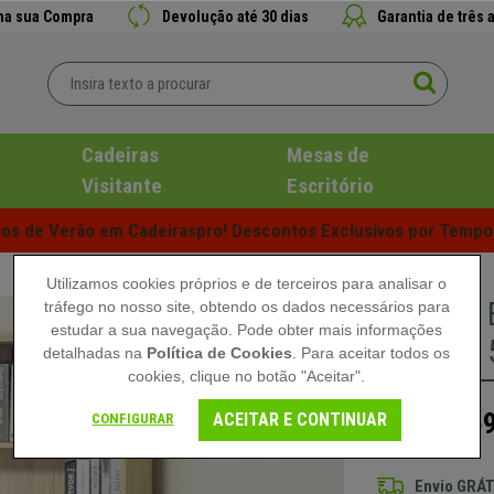
 na sua Compra
Devolução até 30 dias
Garantia de três 
Cadeiras
Mesas de
Visitante
Escritório
s de Verão em Cadeiraspro! Descontos Exclusivos por Tempo 
Utilizamos cookies próprios e de terceiros para analisar o
Armário 
tráfego no nosso site, obtendo os dados necessários para
estudar a sua navegação. Pode obter mais informações
Amplos, 
detalhadas na
Política de Cookies
. Para aceitar todos os
cookies, clique no botão "Aceitar".
159
ACEITAR E CONTINUAR
CONFIGURAR
259,90 €
Envio GRÁT