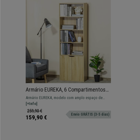
Armário EUREKA, 6 Compartimentos
Amplos, 59x29x180cm, Madeira
Armário EUREKA, modelo com amplo espaço de
armazenagem, dimensões 59x29x180cm.
[+Info]
259,90 €
Envio GRÁTIS (3-5 dias)
159,90 €