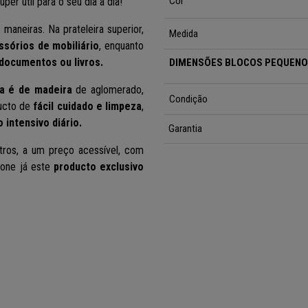
Cor
er útil para o seu dia a dia!
aneiras. Na prateleira superior,
Medida
ssórios de mobiliário
, enquanto
documentos ou livros.
DIMENSÕES BLOCOS PEQUEN
ra é de madeira
de aglomerado,
Condição
ducto de
fácil cuidado e limpeza
,
 intensivo diário.
Garantia
ros, a um preço acessível, com
cione já este
producto exclusivo