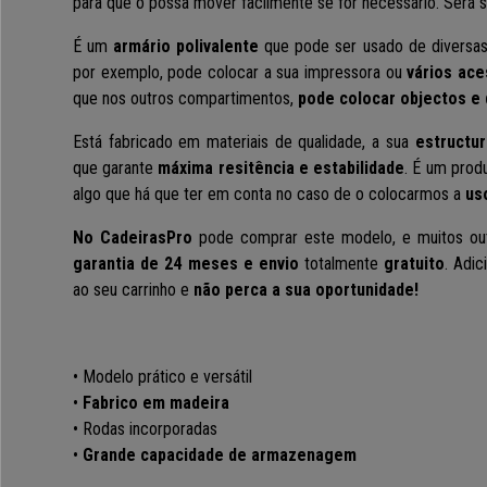
para que o possa mover facilmente se for necessário. Será sup
É um
armário polivalente
que pode ser usado de diversas m
por exemplo, pode colocar a sua impressora ou
vários ace
que nos outros compartimentos,
pode colocar objectos e 
Está fabricado em materiais de qualidade, a sua
estructu
que garante
máxima resitência e estabilidade
. É um pro
algo que há que ter em conta no caso de o colocarmos a
uso
No CadeirasPro
pode comprar este modelo, e muitos out
garantia de 24 meses e envio
totalmente
gratuito
. Adi
ao seu carrinho e
não perca a sua oportunidade!
• Modelo prático e versátil
•
Fabrico em madeira
• Rodas incorporadas
•
Grande capacidade de armazenagem