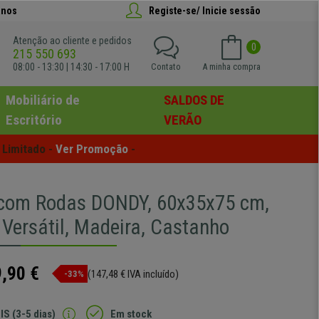
anos
Registe-se/ Inicie sessão
Atenção ao cliente e pedidos
0
215 550 693
08:00 - 13:30 | 14:30 - 17:00 H
Contato
A minha compra
Mobiliário de
SALDOS DE
Escritório
VERÃO
Limitado - 
Ver Promoção
 -
com Rodas DONDY, 60x35x75 cm,
 Versátil, Madeira, Castanho
,90 €
(147,48 € IVA incluído)
-33%
IS (3-5 dias)
Em stock