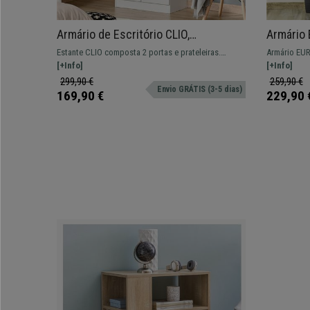
Armário de Escritório CLIO,
Armário
59x31x155 cm, Ampla Armazenagem,
Amplos,
Estante CLIO composta 2 portas e prateleiras.
Armário EU
Em Madeira, Branco
Branca
Modelo apto para ampla capacidade de
[+Info]
armazenage
[+Info]
armazenagem.
299,90 €
259,90 €
Envio GRÁTIS (3-5 dias)
169,90 €
229,90 