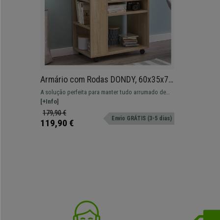
Armário com Rodas DONDY, 60x35x75
cm, Prático e Versátil, Madeira,
A solução perfeita para manter tudo arrumado de
Castanho
maneira prática e versátil!
[+Info]
179,90 €
Envio GRÁTIS (3-5 dias)
119,90 €