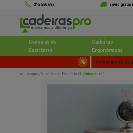
215 550 693
Envio grátis
Cadeiras de
Cadeiras
Escritório
Ergonómicas
Começam os Saldo
cadeiraspro
Mobiliário de Escritório
Armários escritório