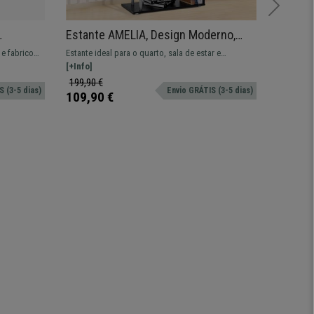
Estante AMELIA, Design Moderno,
Arquiv
ado, Cor
80x30x145 cm, Em Metal e Madeira,
40x50x
e fabrico
Estante ideal para o quarto, sala de estar e
Apresent
Cor Preto
Carval
rio.
escritório. Oferece muito espaço e é feito de
[+Info]
espaçoso
[+Info]
materiais de qualidade.
document
199,90 €
229,90 
 (3-5 dias)
Envio GRÁTIS (3-5 dias)
109,90 €
179,90