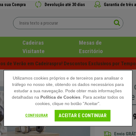
 na sua Compra
Devolução até 30 dias
Garantia de três 
Cadeiras
Mesas de
Visitante
Escritório
s de Verão em Cadeiraspro! Descontos Exclusivos por Tempo 
Utilizamos cookies próprios e de terceiros para analisar o
Armário 
tráfego no nosso site, obtendo os dados necessários para
estudar a sua navegação. Pode obter mais informações
Prático e
detalhadas na
Política de Cookies
. Para aceitar todos os
cookies, clique no botão "Aceitar".
119
ACEITAR E CONTINUAR
CONFIGURAR
179,90 €
Envio GRÁT