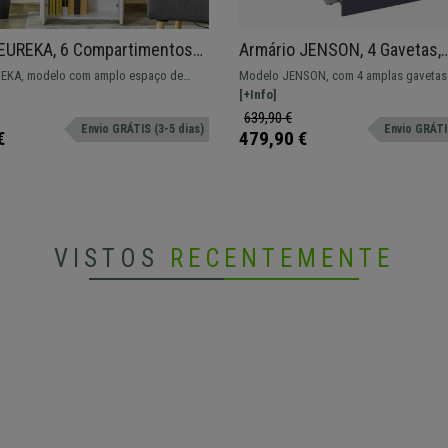
 EUREKA, 6 Compartimentos
Armário JENSON, 4 Gavetas,
 59x29x180cm, Madeira
76x46x132 cm, Em Aço Lamin
REKA, modelo com amplo espaço de
Modelo JENSON, com 4 amplas gavetas 
Cinzento
m, dimensões 59x29x180cm.
de qualidade. Ideal para casa ou escritó
[+Info]
639,90 €
Envio GRÁTIS (3-5 dias)
Envio GRÁTIS
€
479,90 €
VISTOS
RECENTEMENTE