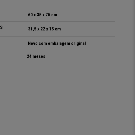
60 x 35 x 75 cm
OS
31,5 x 22 x 15
cm
Novo com embalagem original
24 meses