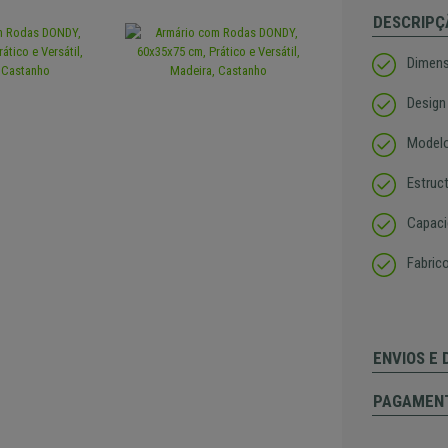
DESCRIPÇ
Dimen
Design
Modelo 
Estruc
Capac
Fabric
ENVIOS E
PAGAMEN