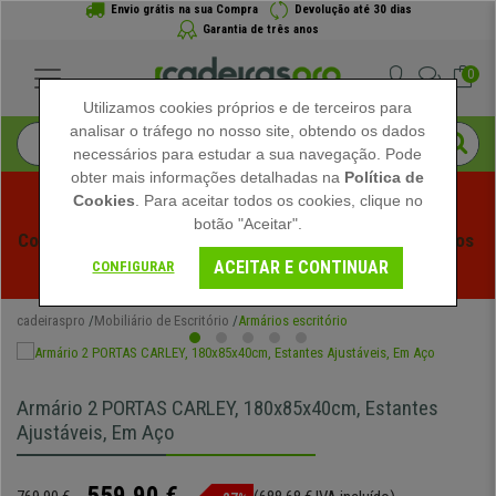
Envio grátis na sua Compra
Devolução até 30 dias
Garantia de três anos
0
Utilizamos cookies próprios e de terceiros para
analisar o tráfego no nosso site, obtendo os dados
necessários para estudar a sua navegação. Pode
obter mais informações detalhadas na
Política de
Cookies
. Para aceitar todos os cookies, clique no
botão "Aceitar".
Começam os Saldos de Verão em Cadeiraspro! Descontos 
ACEITAR E CONTINUAR
Exclusivos por Tempo Limitado - 
Ver Promoção
 -
CONFIGURAR
cadeiraspro
Mobiliário de Escritório
Armários escritório
Armário 2 PORTAS CARLEY, 180x85x40cm, Estantes
Ajustáveis, Em Aço