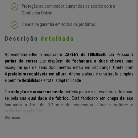
Proteção ao comprador, cumpridos de acordo com a
Confiança Online
3 anos de garantia em todos os produtos
Descrição
detalhada
Apresentamos-lhe o arquivador
CARLEY de
180x85x40
cm
. Possui
2
portas de correr
que dispõem de
fechadura e duas chaves
para
assegurar que os seus documentos estão em segurança. Conta com
4 prateleira reguláveis em altura.
Alterar a altura é uma tarefa simples
e permite flexibilidade e total adaptabilidade.
É a
solução de armazenamento
perfeita para o seu escritório. Destaca-
se pela sua
qualidade de fabrico.
Está fabricado em
chapa de aço
laminada a frio de 0,7 mm de espessura.
Garante
solidez e
resistência máximas
.
Ver mais
É um produto de máxima qualidade e durabilidade,
perfeito para
armazenar documentos, pastas, arquivos, ou qualquer conteúdo que
deseje guardar com total segurança.
No CadeirasPro
pode adquirir este