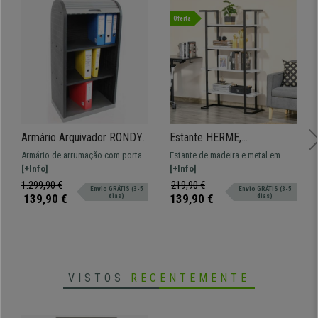
Oferta
Armário Arquivador RONDY,
Estante HERME,
120x58x38 cm, em Plástico
92x35x152cm, Design
Armário de arrumação com porta
Estante de madeira e metal em
Resistente, Cor Cinzenta
Moderno, Efeito Mármore,
de correr. Fabricado em plástico
[+Info]
estilo moderno feita de materiais
[+Info]
Cor Branco
resistente, é ideal para guardar
de alta qualidade.
1.299,90 €
219,90 €
Envio GRÁTIS (3-5
Envio GRÁTIS (3-5
documentos.
139,90 €
139,90 €
dias)
dias)
VISTOS
RECENTEMENTE