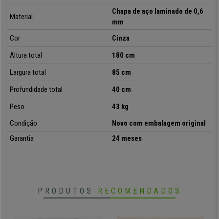
modelo ao melhor preço, com
envio grátis e garantia de 24 meses
.
Chapa de aço laminado de 0,6
Material
Não perca a sua oportunidade!
mm
Cor
Cinza
•
Ampla capacidade de armazenamento
Altura total
180 cm
• Em chapa de aço de 0.7mm
•
Portas com fechadura
Largura total
85 cm
• Prateleiras ajustáveis em altura
Profundidade total
40 cm
Peso
43 kg
Condição
Novo com embalagem original
Garantia
24 meses
PRODUTOS
RECOMENDADOS