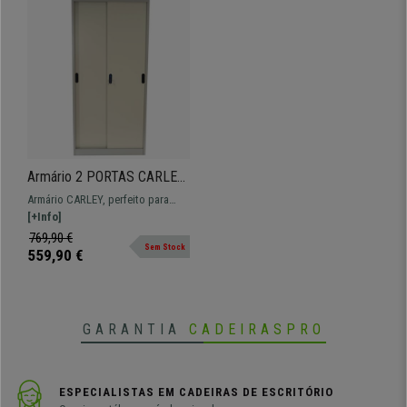
Armário 2 PORTAS CARLEY,
180x85x40cm, Estantes
Armário CARLEY, perfeito para
Ajustáveis, Em Aço
armazenamento no escritório,
[+Info]
fabricado em aço resistente.
769,90 €
Sem Stock
559,90 €
GARANTIA
CADEIRASPRO
ESPECIALISTAS EM CADEIRAS DE ESCRITÓRIO