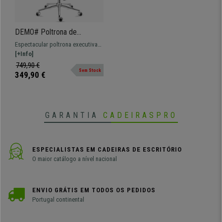
DEMO# Poltrona de
Escritório CANCÚN, Encosto
Espectacular poltrona executiva
Alto, Mecanismo de
em pele verdadeira. Design
[+Info]
Reclinação, Pele Verdadeira,
moderno e conforto ao melhor
749,90 €
Castanho
Sem Stock
preço.
349,90 €
GARANTIA
CADEIRASPRO
ESPECIALISTAS EM CADEIRAS DE ESCRITÓRIO
O maior catálogo a nível nacional
ENVIO GRÁTIS EM TODOS OS PEDIDOS
Portugal continental