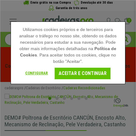
Envio grátis na sua Compra
Devolução até 30 dias
Garantia de três anos
0
Utilizamos cookies próprios e de terceiros para
analisar o tráfego no nosso site, obtendo os dados
necessários para estudar a sua navegação. Pode
obter mais informações detalhadas na
Política de
Cookies
. Para aceitar todos os cookies, clique no
botão "Aceitar".
Começam os Saldos de Verão em Cadeiraspro! Descontos 
ACEITAR E CONTINUAR
Exclusivos por Tempo Limitado - 
Ver Promoção
 -
CONFIGURAR
cadeiraspro
Cadeiras de Escritório
Cadeiras Recondicionadas
DEMO# Poltrona de Escritório CANCÚN, Encosto Alto,
Mecanismo de Reclinação, Pele Verdadeira, Castanho