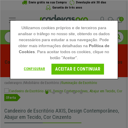
Envio grátis na sua Compra
Devolução até 30 dias
Garantia de três anos
0
Utilizamos cookies próprios e de terceiros para
analisar o tráfego no nosso site, obtendo os dados
necessários para estudar a sua navegação. Pode
obter mais informações detalhadas na
Política de
Cookies
. Para aceitar todos os cookies, clique no
botão "Aceitar".
Começam os Saldos de Verão em Cadeiraspro! Descontos 
ACEITAR E CONTINUAR
Exclusivos por Tempo Limitado - 
Ver Promoção
 -
CONFIGURAR
cadeiraspro
Mobiliário de Escritório
Iluminação de Escritório
Oferta
Candeeiro de Escritório AXIS, Design Contemporâneo,
Abajur em Tecido, Cor Cinzento