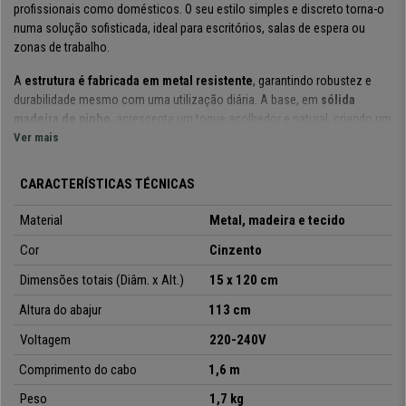
profissionais como domésticos. O seu estilo simples e discreto torna-o
numa solução sofisticada, ideal para escritórios, salas de espera ou
zonas de trabalho.
A
estrutura é fabricada em metal resistente
, garantindo robustez e
durabilidade mesmo com uma utilização diária. A base, em
sólida
madeira de pinho
, acrescenta um toque acolhedor e natural, criando um
contraste harmonioso entre os materiais.
Ver mais
O
abajur em tecido com efeito linho
confere ao candeeiro um aspeto
CARACTERÍSTICAS TÉCNICAS
requintado e permite uma difusão uniforme da luz. Está equipado com
dois suportes para lâmpadas com casquilho E27
. As lâmpadas não
Material
Metal, madeira e tecido
estão incluídas, permitindo-lhe escolher a intensidade e a tonalidade de
luz mais adequadas ao seu espaço.
Cor
Cinzento
Dimensões totais (Diâm. x Alt.)
15 x 120 cm
Para maior estabilidade e segurança, a
base inclui um prático
revestimento antiderrapante
, que ajuda a manter o candeeiro
Altura do abajur
113 cm
firmemente no lugar, reduzindo o risco de deslocações acidentais e
protegendo as superfícies contra riscos ou marcas
.
Voltagem
220-240V
Comprimento do cabo
1,6 m
Pensado para uma utilização prática no dia a dia, este candeeiro dispõe
ainda de um
cómodo interruptor de pé
, que permite ligar e desligar a luz
Peso
1,7 kg