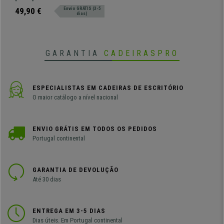
Tecido, Cor Cinzento
design contemporâneo, perfeito
49,90 €
Envio GRÁTIS (3-5
dias)
para ambientes profissionais.
GARANTIA
CADEIRASPRO
ESPECIALISTAS EM CADEIRAS DE ESCRITÓRIO
O maior catálogo a nível nacional
ENVIO GRÁTIS EM TODOS OS PEDIDOS
Portugal continental
GARANTIA DE DEVOLUÇÃO
Até 30 dias
ENTREGA EM 3-5 DIAS
Dias úteis. Em Portugal continental