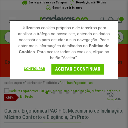
Envio grátis na sua Compra
Devolução até 30 dias
Garantia de três anos
0
Utilizamos cookies próprios e de terceiros para
analisar o tráfego no nosso site, obtendo os dados
necessários para estudar a sua navegação. Pode
obter mais informações detalhadas na
Política de
Cookies
. Para aceitar todos os cookies, clique no
botão "Aceitar".
Começam os Saldos de Verão em Cadeiraspro! Descontos 
ACEITAR E CONTINUAR
Exclusivos por Tempo Limitado - 
Ver Promoção
 -
CONFIGURAR
cadeiraspro
Cadeiras de Escritório
Cadeiras Ergonómicas
-20%
Cadeira Ergonómica PACIFIC, Mecanismo de Inclinação,
Máximo Conforto e Elegância, Em Preto