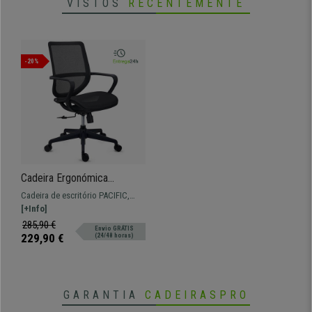
VISTOS
RECENTEMENTE
-20%
Cadeira Ergonómica
PACIFIC, Mecanismo de
Cadeira de escritório PACIFIC,
Inclinação, Máximo Conforto
assegura máxima comodidade
[+Info]
e Elegância, Em Preto
devido ao seu mecanismo de
285,90 €
Envio GRÁTIS
inclinação.
229,90 €
(24/48 horas)
GARANTIA
CADEIRASPRO