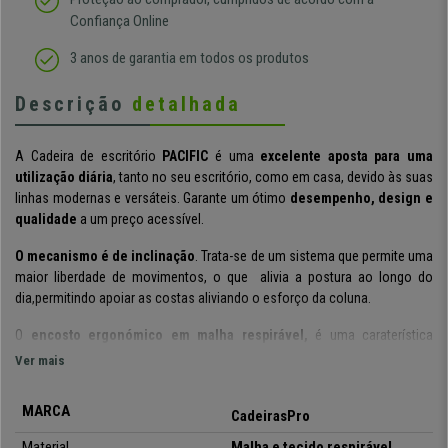
Confiança Online
3 anos de garantia em todos os produtos
Descrição
detalhada
A Cadeira de escritório
PACIFIC
é uma
excelente aposta para uma
utilização
diária
,
tanto no seu escritório, como em casa, devido às suas
linhas modernas e versáteis. Garante um ótimo
desempenho, design e
qualidade
a um preço acessível.
O mecanismo é de inclinação
. Trata-se de um sistema que permite uma
maior liberdade de movimentos, o que alivia a postura ao longo do
dia,permitindo
apoiar as costas aliviando o esforço da coluna.
O
encosto ergonómico em malha respirável,
é uma caraterística
essencial para garantir um ótimo apoio da coluna. O próprio material
Ver mais
apresenta a
vantagem de não acumular odores nem transpiração.
MARCA
O assento é forrado em tecido com um
acolchoado grosso
de alta
CadeirasPro
densidade
. Trata-se de um material suave e cómodo, resistente ao
Material
Malha e tecido
respirável