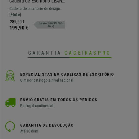
Cadeira de Escritório LEAN,
Design Contemporâneo,
Cadeira de escritório de design
Conforto Extra, Estrutura em
elegante e moderno. Confortável e
[+Info]
Plástico, Cor Preto
resistente graças à sua estrutura
289,90 €
Envio GRÁTIS (3-5
metálica.
199,90 €
dias)
GARANTIA
CADEIRASPRO
ESPECIALISTAS EM CADEIRAS DE ESCRITÓRIO
O maior catálogo a nível nacional
ENVIO GRÁTIS EM TODOS OS PEDIDOS
Portugal continental
GARANTIA DE DEVOLUÇÃO
Até 30 dias