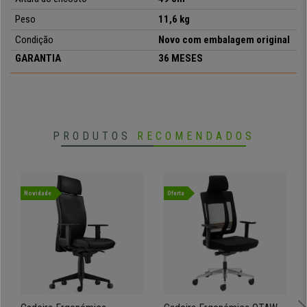
Peso
11,6 kg
Condição
Novo com embalagem original
•
Assento com ajuste de altura
• Pele sintética de fácil cuidado
GARANTIA
36 MESES
•
Design exclusivo e elegante
• Base em plástico preto
•
Acolchoado confortável
PRODUTOS
RECOMENDADOS
Novidade
Oferta