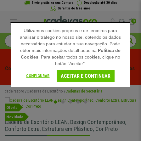
Envio grátis na sua Compra
Devolução até 30 dias
Garantia de três anos
0
Utilizamos cookies próprios e de terceiros para
analisar o tráfego no nosso site, obtendo os dados
necessários para estudar a sua navegação. Pode
obter mais informações detalhadas na
Política de
Cookies
. Para aceitar todos os cookies, clique no
botão "Aceitar".
Começam os Saldos de Verão em Cadeiraspro! Descontos 
ACEITAR E CONTINUAR
Exclusivos por Tempo Limitado - 
Ver Promoção
 -
CONFIGURAR
cadeiraspro
Cadeiras de Escritório
Cadeiras de Secretária
Oferta
Novidade
Cadeira de Escritório LEAN, Design Contemporâneo,
Conforto Extra, Estrutura em Plástico, Cor Preto