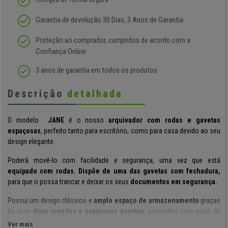
Garantia de devolução 30 Dias, 3 Anos de Garantia
Proteção ao comprador, cumpridos de acordo com a
Confiança Online
3 anos de garantia em todos os produtos
Descrição
detalhada
O modelo
JANE
é o nosso
arquivador
com rodas e gavetas
espaçosas
, perfeito tanto para escritório, como para casa devido ao seu
design elegante.
Poderá movê-lo com facilidade e segurança, uma vez que está
equipado com rodas
. Dispõe de uma das gavetas com fechadura,
para que o possa trancar e deixar os seus
documentos em segurança.
Possui um design clássico e
amplo espaço de armazenamento
graças
às suas
duas grandes e espaçosas gavetas
equipadas com guias de
metal. Poderá guardar pastas, documentos e vários objetos bem
Ver mais