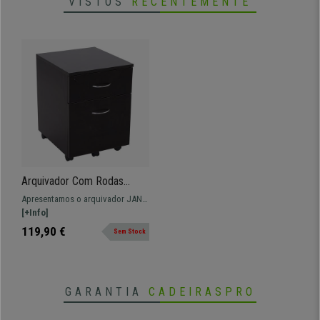
VISTOS
RECENTEMENTE
Arquivador Com Rodas
JANE, 2 Gavetas,
Apresentamos o arquivador JANE.
Dimensões 40x44x54.6 cm,
Modelo espaçoso que permite
[+Info]
Madeira, Cor Preto
grande armazenamento de
119,90 €
Sem Stock
documentos.
GARANTIA
CADEIRASPRO