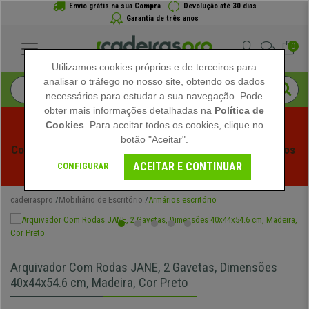
Envio grátis na sua Compra
Devolução até 30 dias
Garantia de três anos
0
Utilizamos cookies próprios e de terceiros para
analisar o tráfego no nosso site, obtendo os dados
necessários para estudar a sua navegação. Pode
obter mais informações detalhadas na
Política de
Cookies
. Para aceitar todos os cookies, clique no
botão "Aceitar".
Começam os Saldos de Verão em Cadeiraspro! Descontos 
ACEITAR E CONTINUAR
Exclusivos por Tempo Limitado - 
Ver Promoção
 -
CONFIGURAR
cadeiraspro
Mobiliário de Escritório
Armários escritório
Arquivador Com Rodas JANE, 2 Gavetas, Dimensões
40x44x54.6 cm, Madeira, Cor Preto